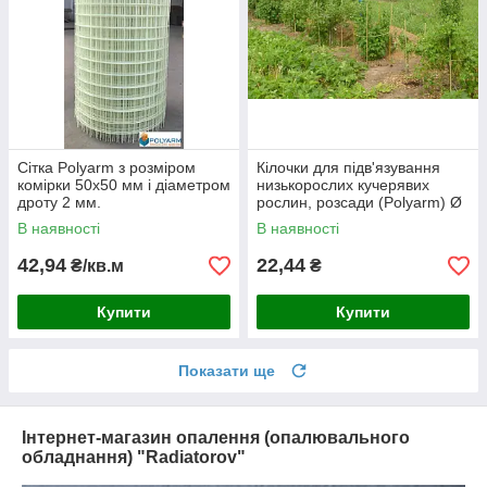
Сітка Polyarm з розміром
Кілочки для підв'язування
комірки 50х50 мм і діаметром
низькорослих кучерявих
дроту 2 мм.
рослин, розсади (Polyarm) Ø
7 мм (1 метр)
В наявності
В наявності
42,94
22,44
₴/кв.м
₴
Купити
Купити
Показати ще
Інтернет-магазин опалення (опалювального
обладнання) "Radiatorov"