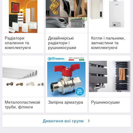
Радіатори
Дизайнерські
Котли і пальники,
опалення та
радіатори і
запчастини та
комплектуючі
рушникосушки
комплектуючі
Металопластикові
Запірна арматура
Рушникосушки
труби, фітинги
Дивитися всі групи