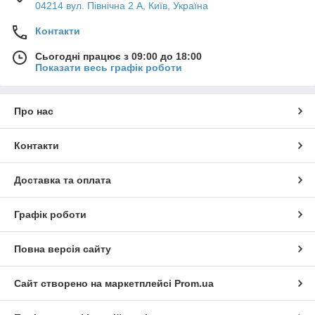
04214 вул. Північна 2 А, Київ, Україна
нас є конвектори, металопластикові
труби італійського бренду VALSIR
Контакти
PEXAL, обладнання для
водопостачання та багато іншого для
Сьогодні працює з 09:00 до 18:00
створення енергоефективного та
Показати весь графік роботи
ощадного простору.
Власний імпорт. Композитна
Про нас
арматура та сітка власного
виробництва. Ми допоможемо вам з
Контакти
вибором та познайомимо з
новинками. Підберемо обладнання
під будь-який проект та бюджет.
Доставка та оплата
Каталог обладнання
Графік роботи
Повна версія сайту
Сайт створено на маркетплейсі
Prom.ua
КОРОТКО ПРО НАС