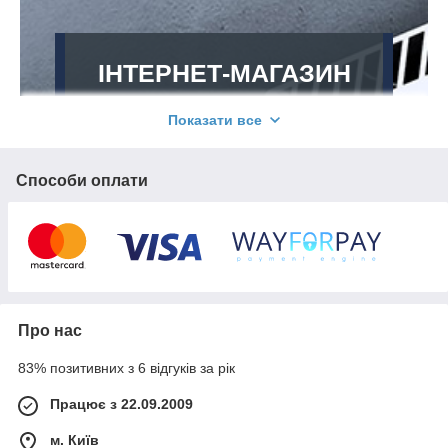
ІНТЕРНЕТ-МАГАЗИН
ОПАЛЕННЯ
Показати все
(ОПАЛЮВАЛЬНОГО
ОБЛАДНАННЯ)
Способи оплати
"RADIATOROV"
Радіатори від офіційного
імпортера з гарантією 10
років
Вітаємо на сайті "Radiatorov"! Наша
Про нас
компанія працює на українському
ринку з 1995 року та пропонує
83% позитивних з 6 відгуків за рік
величезний вибір радіаторів:
біметалеві, алюмінієві, сталеві
Працює з 22.09.2009
панельні, чавунні ретро-моделі,
дизайнерські моделі тощо. Також у
м. Київ