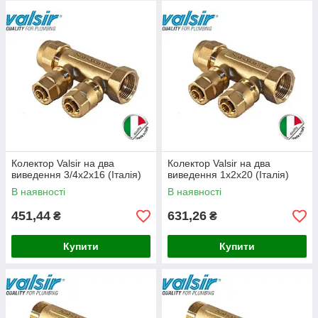
Дозволяє розмістити вузли колекторної розводки
Забезпечує швидкий і легкий доступ до
встановленого обладнання
Можливість розмістити всі регулювальні елементи в
одному місці
Наявність замку виключає будь-яке несанкціоноване
проникнення
Шафи мають привабливий естетичний вигляд, що
дозволяє вписати їх в будь-який вид інтер'єру
Біле покриття залишає варіанти до додаткового
Колектор Valsir на два
Колектор Valsir на два
декорування під особливості інтер'єру
виведення 3/4х2х16 (Італія)
виведення 1х2х20 (Італія)
В наявності
В наявності
451,44
631,26
₴
₴
Купити
Купити