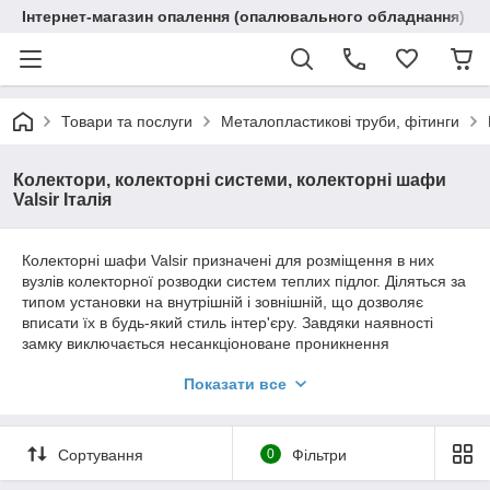
Інтернет-магазин опалення (опалювального обладнання) "R
Товари та послуги
Металопластикові труби, фітинги
Колектори, колекторні системи, колекторні шафи
Valsir Італія
Колекторні шафи Valsir призначені для розміщення в них
вузлів колекторної розводки систем теплих підлог. Діляться за
типом установки на внутрішній і зовнішній, що дозволяє
вписати їх в будь-який стиль інтер'єру. Завдяки наявності
замку виключається несанкціоноване проникнення
всередину.
Показати все
Особливості:
Дозволяє розмістити вузли підключення систем
водопостачання, систем опалення, підлогового
Сортування
0
Фільтри
опалення