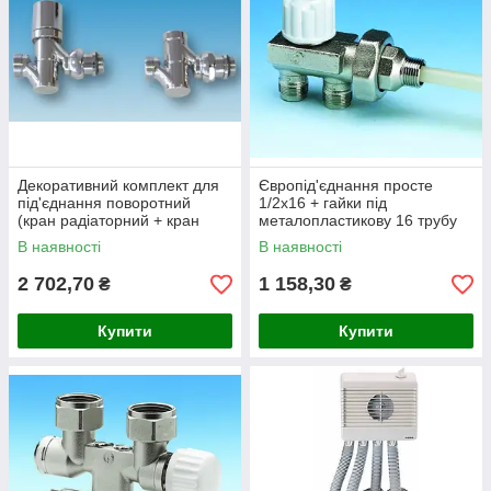
Декоративний комплект для
Європід'єднання просте
під'єднання поворотний
1/2х16 + гайки під
(кран радіаторний + кран
металопластикову 16 трубу
відсікальний кутові 1/2")
Fratelli Pettinaroli Італія
В наявності
В наявності
Pettinaroli
2 702,70
1 158,30
₴
₴
Купити
Купити