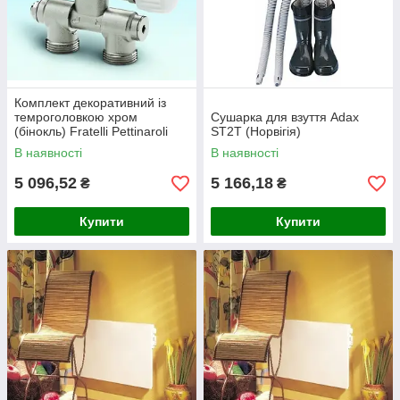
Комплект декоративний із
темроголовкою хром
Сушарка для взуття Adax
(бінокль) Fratelli Pettinaroli
ST2T (Норвігія)
Італія
В наявності
В наявності
5 096,52
5 166,18
₴
₴
Купити
Купити