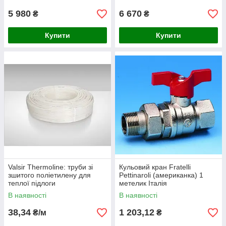
5 980
6 670
₴
₴
Купити
Купити
Valsir Thermoline: труби зі
Кульовий кран Fratelli
зшитого поліетилену для
Pettinaroli (американка) 1
теплої підлоги
метелик Італія
В наявності
В наявності
38,34
1 203,12
₴/м
₴