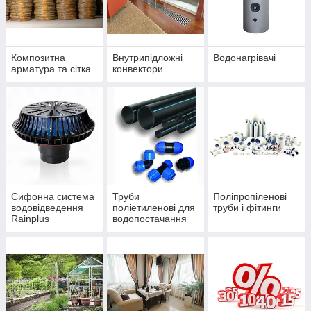
Композитна
Внутрипідложні
Водонагрівачі
арматура та сітка
конвектори
Сифонна система
Труби
Поліпропіленові
водовідведення
поліетиленові для
труби і фітинги
Rainplus
водопостачання