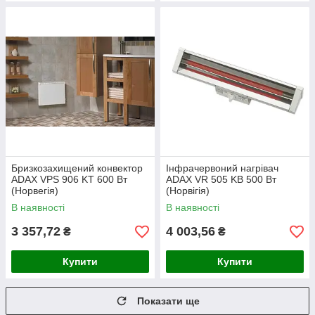
Бризкозахищений конвектор
Інфрачервоний нагрівач
ADAX VPS 906 KT 600 Вт
ADAX VR 505 KB 500 Вт
(Норвегія)
(Норвігія)
В наявності
В наявності
3 357,72
4 003,56
₴
₴
Купити
Купити
Показати ще