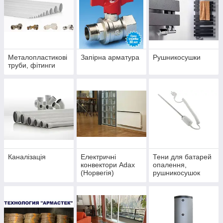
Металопластикові
Запірна арматура
Рушникосушки
труби, фітинги
Каналізація
Електричні
Тени для батарей
конвектори Adax
опалення,
(Норвегія)
рушникосушок