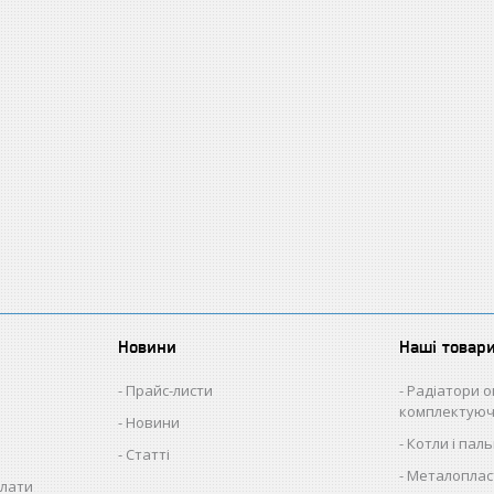
Новини
Наші товар
Прайс-листи
Радіатори о
комплектуюч
Новини
Котли і пал
Статті
Металопласт
плати