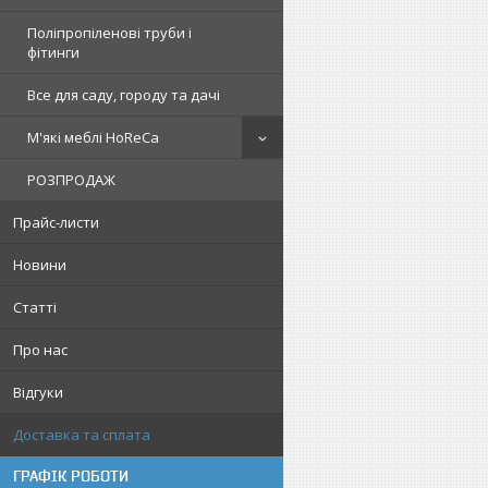
Поліпропіленові труби і
фітинги
Все для саду, городу та дачі
М'які меблі HoReCa
РОЗПРОДАЖ
Прайс-листи
Новини
Статті
Про нас
Відгуки
Доставка та сплата
ГРАФІК РОБОТИ