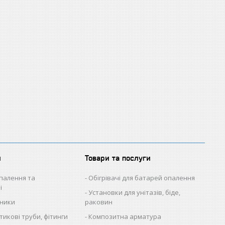
и
Товари та послуги
палення та
Обігрівачі для батарей опалення
і
Установки для унітазів, біде,
ьники
раковин
икові труби, фітинги
Композитна арматура