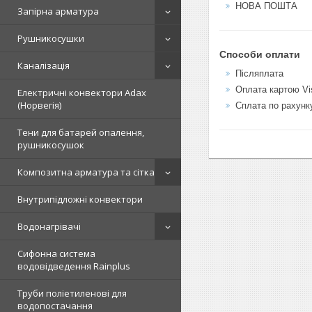
НОВА ПОШТА
Запірна арматура
Рушникосушки
Способи оплати
Каналізація
Післяплата
Оплата картою Vi
Електричні конвектори Adax
(Норвегія)
Сплата по рахунк
Тени для батарей опалення,
рушникосушок
Композитна арматура та сітка
Внутрипідложні конвектори
Водонагрівачі
Сифонна система
водовідведення Rainplus
Труби поліетиленові для
водопостачання