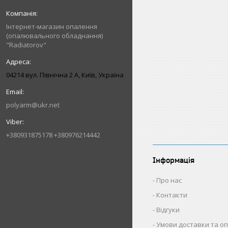
Інтернет-магазин опалення
(опалювального обладнання)
"Radiatorov"
04214 вул. Північна 2 А, Київ, Україна
polyarm@ukr.net
+380931875178 +380976214442
Інформація
Про нас
Контакти
Відгуки
Умови доставки та о