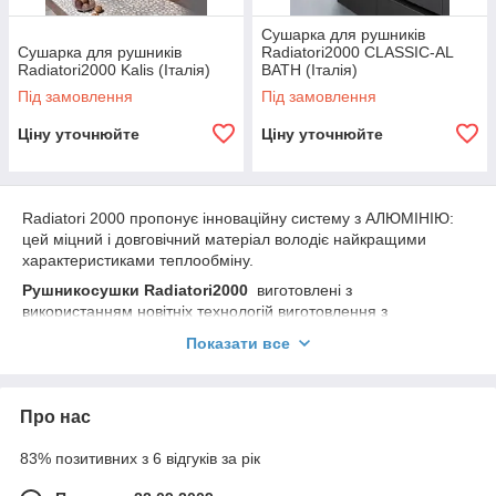
Сушарка для рушників
Сушарка для рушників
Radiatori2000 CLASSIC-AL
Radiatori2000 Kalis (Італія)
BATH (Італія)
Під замовлення
Під замовлення
Ціну уточнюйте
Ціну уточнюйте
Radiatori 2000 пропонує інноваційну систему з АЛЮМІНІЮ:
цей міцний і довговічний матеріал володіє найкращими
характеристиками теплообміну.
Рушникосушки Radiatori2000
виготовлені з
використанням новітніх технологій виготовлення з
використанням тільки високоякісних матеріалів.
Показати все
При виготовленні полотенцесушителей виробник враховує
думки та потреби кожного клієнта, а в результаті задовольняє
смак навіть найвибагливіших.
Про нас
Переваги полотенцесушителей Radiatori2000:
83% позитивних з 6 відгуків за рік
• Більша тепловіддача.
• Секційна конструкція.