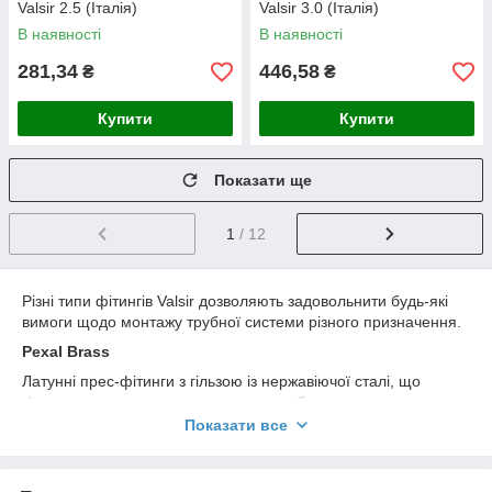
Valsir 2.5 (Італія)
Valsir 3.0 (Італія)
В наявності
В наявності
281,34
446,58
₴
₴
Купити
Купити
Показати ще
1
/ 12
Різні типи фітингів Valsir дозволяють задовольнити будь-які
вимоги щодо монтажу трубної системи різного призначення.
Pexal Brass
Латунні прес-фітинги з гільзою із нержавіючої сталі, що
з'єднуються з металопластиковою трубою за допомогою
відповідного інструменту; гарантують цілісність та міцність
Показати все
з'єднання.
Bravopress