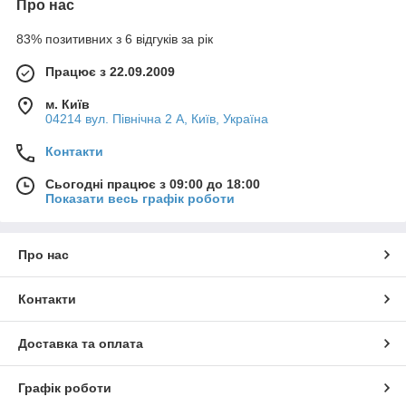
Про нас
Прес фітинги із PPSU (полифенилсульфон). Техніка
з'єднання аналогічна техніці з'єднання прес-фітингів з латуні.
83% позитивних з 6 відгуків за рік
Корпус виготовлений з технополімера PPSU і надає фітинга
виняткову механічну міцність і антикоррозийность.
Працює з 22.09.2009
Pexal Easy
м. Київ
Різьбові фітинги реалізовані повністю з технополімеру PPSU,
04214 вул. Північна 2 А, Київ, Україна
що надає фітингу виняткову антикорозійність. Завдяки
особливій геометрії та техніці монтажу, вони гарантують
Контакти
більший на 30% прохід у порівнянні з традиційними прес та
різьбовими фітингами. Дані фітинги використовуються
Сьогодні працює з 09:00 до 18:00
виключно з трубами Pexal.
Показати весь графік роботи
Pexal Twist
Компресійні (обтискні) фітинги з латуні, історично є першою
Про нас
системою з'єднань з металопластиковою трубою. З'єднання
гарантується спеціальним обтискним кільцем розрізу, яке
утримує на штуцерах компресійного фітинга
Контакти
металопластикову трубу.
Доставка та оплата
Графік роботи