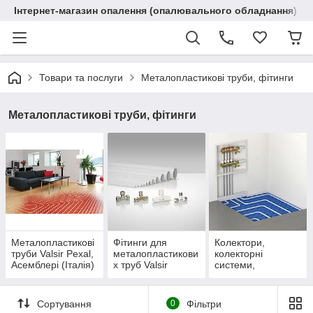
Інтернет-магазин опалення (опалювального обладнання) "R
Товари та послуги
Металопластикові труби, фітинги
Металопластикові труби, фітинги
Металопластикові
Фітинги для
Колектори,
труби Valsir Pexal,
металопластикови
колекторні
Асемблері (Італія)
х труб Valsir
системи,
(Італія)
колекторні шафи
Valsir Італія
Сортування
0
Фільтри