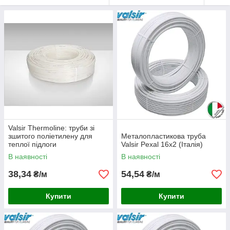
Valsir Thermoline: труби зі
зшитого поліетилену для
Металопластикова труба
теплої підлоги
Valsir Pexal 16х2 (Італія)
В наявності
В наявності
38,34
54,54
₴/м
₴/м
Купити
Купити