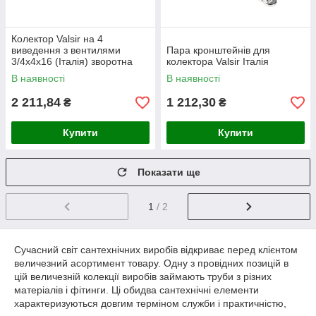
Колектор Valsir на 4
виведення з вентилями
Пара кронштейнів для
3/4х4х16 (Італія) зворотна
колектора Valsir Італія
сторона
В наявності
В наявності
2 211,84
1 212,30
₴
₴
Купити
Купити
Показати ще
1
/ 2
Сучасний світ сантехнічних виробів відкриває перед клієнтом
величезний асортимент товару. Одну з провідних позицій в
цій величезній колекції виробів займають труби з різних
матеріалів і фітинги. Ці обидва сантехнічні елементи
характеризуються довгим терміном служби і практичністю,