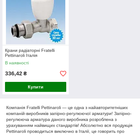
Крани радіаторні Fratelli
Pettinaroli Італія
В наявності
336,42
₴
Купити
Компанія Fratelli Pettinaroli ― це одна з найавторитетніших
компаній-виробників запірно-регулюючої арматури! Запірно-
регулююча арматура даного виробника розроблена з
урахуванням найвищих стандартів! Абсолютно вся продукція
Pettinaroli проводиться виключно в Італії, це говорить про
бездоганній якості товарів.