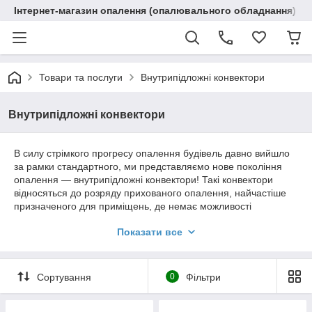
Інтернет-магазин опалення (опалювального обладнання) "R
Товари та послуги
Внутрипідложні конвектори
Внутрипідложні конвектори
В силу стрімкого прогресу опалення будівель давно вийшло
за рамки стандартного, ми представляємо нове покоління
опалення ― внутрипідложні конвектори! Такі конвектори
відносяться до розряду прихованого опалення, найчастіше
призначеного для приміщень, де немає можливості
встановлювати стандартні батареї опалення. Це приміщень
Показати все
або з суцільним склінням, або низьким підвіконним
простором.
Ще кілька років тому внутрипідложні конвектори вважалися
Сортування
0
Фільтри
недосяжною розкішшю, то сьогодні це масовий вид
опалення, найчастіше в приміщеннях з великими віконними
просторами. У першу чергу це стосується як приватному