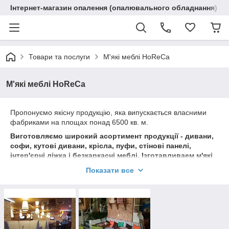
Інтернет-магазин опалення (опалювального обладнання) "R
Товари та послуги
М'які меблі HoReCa
М'які меблі HoReCa
Пропонуємо якісну продукцію, яка випускається власними
фабриками на площах понад 6500 кв. м.
Виготовляємо широкий асортимент продукції - дивани,
софи, кутові дивани, крісла, пуфи, стінові панелі,
інтер'єрні ліжка і безкаркасні меблі. І
зготавливаем м'які
меблі для ресторанів, кафе, барів, інших напрямів
Показати все
ресторанно-готельного бізнесу і продукцію за
індивідуальними проектами.
Вся продукція виробляється з допомогою
високотехнологічного обладнання австрійської компанії
Felder
висококваліфікованими фахівцями з виробництва
меблів. Прийнявши рішення купити меблі, або замовити