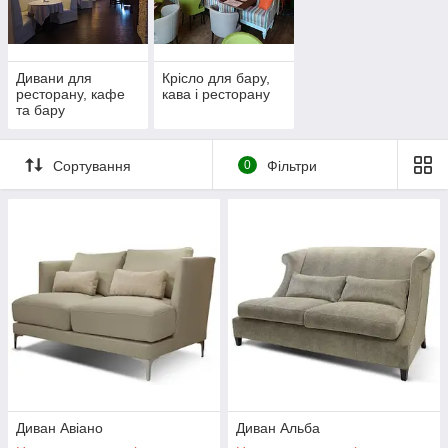
реставрацію (перетяжку) ви отримуєте результат високої
якості від українського виробника м'яких меблів.
Дивани для
Крісло для бару,
ресторану, кафе
кава і ресторану
та бару
Сортування
0
Фільтри
Диван Авіано
Диван Альба