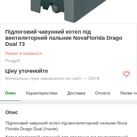
Підлоговий чавунний котел під
вентиляторний пальник NovaFlorida Drago
Dual 73
Немає в наявності
Роздріб
Ціну уточнюйте
Мінімальна сума замовлення на сайті — 200 ₴
Опис
Характеристики
Доставка
Оплата
Умови п
Опис
Підлоговий чавунний котел під вентиляторний пальник Nova
Florida Drago Dual (Італія).
Котел підлоговий чавунний для опалення під вентиляторний