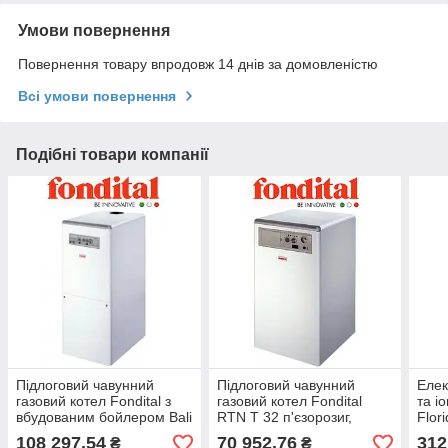
Умови повернення
Повернення товару впродовж 14 днів за домовленістю
Всі умови повернення
Подібні товари компанії
Підлоговий чавунний
Підлоговий чавунний
Елек
газовий котел Fondital з
газовий котел Fondital
та іо
вбудованим бойлером Bali
RTN T 32 п'єзорозиг,
Flor
BTNE 25 (Італія)
одноконтурний,
108 297,54
70 952,76
312
₴
₴