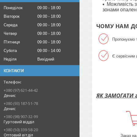
Можливість з
Понеділок
09:00
18:00
зонами опале
Вівторок
09:00
18:00
ЧОМУ НАМ Д
Середа
09:00
18:00
Четвер
09:00
18:00
Пропонуємо т
Пʼятниця
09:00
18:00
Субота
09:00
14:00
Є сервісним 
Неділя
Вихідний
КОНТАКТИ
+380 (97) 621-44-42
ЯК ЗАМОГАТИ г
Денис
+380 (93) 187-51-78
Денис
+380 (98) 907-32-99
Гуртовий відділ
+380 (50) 339-58-20
Оптовий вітділ
Заказ на