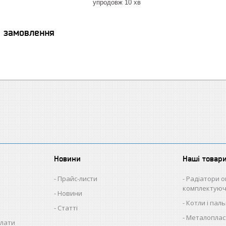
упродовж 10 хв
я замовлення
Новини
Наші товар
Прайс-листи
Радіатори о
комплектуюч
Новини
Котли і пал
Статті
Металопласт
плати