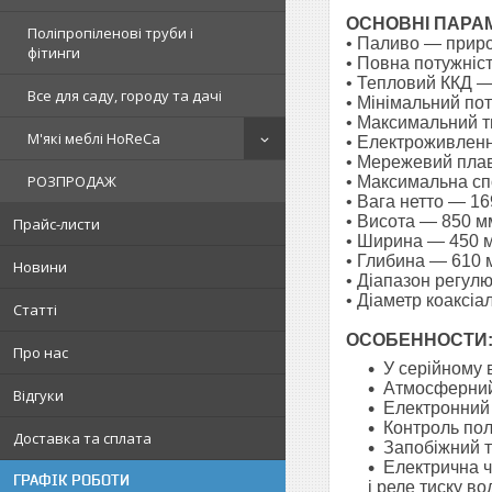
ОСНОВНІ ПАРА
Поліпропіленові труби і
• Паливо — приро
фітинги
• Повна потужніст
• Тепловий ККД 
Все для саду, городу та дачі
• Мінімальний пот
• Максимальний т
М'які меблі HoReCa
• Електроживленн
• Мережевий плав
РОЗПРОДАЖ
• Максимальна сп
• Вага нетто — 16
• Висота — 850 м
Прайс-листи
• Ширина — 450 
• Глибина — 610 
Новини
• Діапазон регул
• Діаметр коаксі
Статті
ОСОБЕННОСТИ
Про нас
У серійному 
Атмосферний 
Відгуки
Електронний 
Контроль полу
Доставка та сплата
Запобіжний т
Електрична ч
ГРАФІК РОБОТИ
і реле тиску во