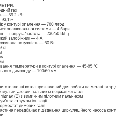
МЕТРИ:
дний газ
ь — 39.2 кВт
— 93,1%
ік у контурі опалення — 780 л/год
иск опалювальної системи — 4 бари
я — напруга/частота — 230/50 В/Гц
кий запобіжник — 4 А
оживана потужність — 60 Вт
9 кг
м
мм
мм
ювання температури в контурі опалення — 45-85 °C
ального димоходу — 100/60 мм
:
виготовленні котел призначений для роботи на метані та зрі
мультигазовий пальник із неіржавкої сталі
підпал (Е) з вимикним пілотним пальником
м'я за струмом іонізації
ермостат димових газів
астина передбачає під'єднання циркуляційного насоса конт
ди