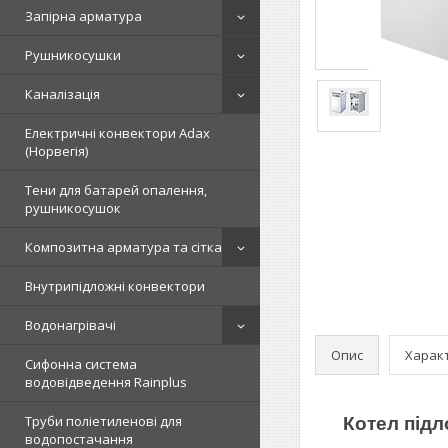
Запірна арматура
Рушникосушки
Каналізація
Електричні конвектори Adax
(Норвегія)
Тени для батарей опалення,
рушникосушок
Композитна арматура та сітка
Внутрипідложні конвектори
Водонагрівачі
Опис
Харак
Сифонна система
водовідведення Rainplus
Труби поліетиленові для
Котел підл
водопостачання