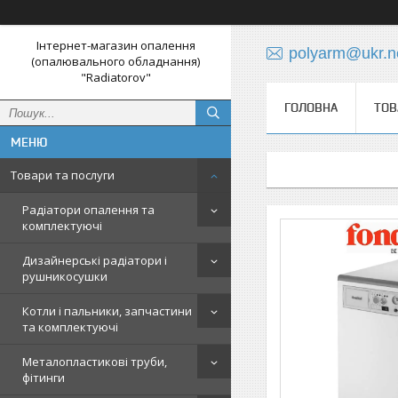
Інтернет-магазин опалення
polyarm@ukr.n
(опалювального обладнання)
"Radiatorov"
ГОЛОВНА
ТОВ
Товари та послуги
Радіатори опалення та
комплектуючі
Дизайнерські радіатори і
рушникосушки
Котли і пальники, запчастини
та комплектуючі
Металопластикові труби,
фітинги