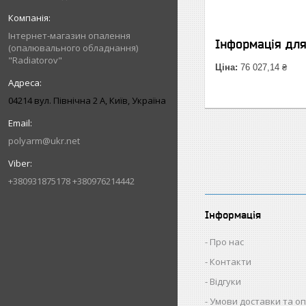
Інтернет-магазин опалення
Інформація дл
(опалювального обладнання)
"Radiatorov"
Ціна:
76 027,14 ₴
04214 вул. Північна 2 А, Київ, Україна
polyarm@ukr.net
+380931875178 +380976214442
Інформація
Про нас
Контакти
Відгуки
Умови доставки та о