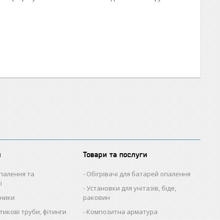
и
Товари та послуги
палення та
Обігрівачі для батарей опалення
і
Установки для унітазів, біде,
ьники
раковин
икові труби, фітинги
Композитна арматура