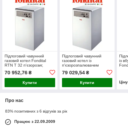
Підлоговий чавунний
Підлоговий чавунний
Підл
газовий котел Fondital
газовий котел із
із в
RTN T 32 п'єзорозиг,
п'єзорозпалювачем
Fond
одноконтурний,
Fondital Bali RTN T 48
70 952,76
79 029,54
₴
₴
димохідний (Італія)
одноконтурний,
димохідний (Італія)
Цін
Купити
Купити
Про нас
83% позитивних з 6 відгуків за рік
Працює з 22.09.2009