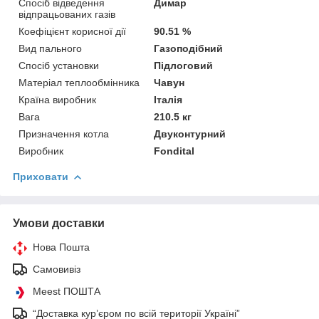
Спосіб відведення
Димар
відпрацьованих газів
Коефіцієнт корисної дії
90.51 %
Вид пального
Газоподібний
Спосіб установки
Підлоговий
Матеріал теплообмінника
Чавун
Країна виробник
Італія
Вага
210.5 кг
Призначення котла
Двуконтурний
Виробник
Fondital
Приховати
Умови доставки
Нова Пошта
Самовивіз
Meest ПОШТА
“Доставка кур’єром по всій території Україні”