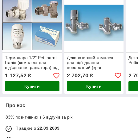
Термопара 1/2" Pettinaroli
Декоративний комплект
Деко
Італія (комплект для
для під'єднання
Petti
під'єднання радіатора) під
поворотний (кран
металопластик
радіаторний + кран
1 127,52
2 702,70
2 7
₴
₴
відсікальний кутові 1/2")
Pettinaroli
Купити
Купити
Про нас
83% позитивних з 6 відгуків за рік
Працює з 22.09.2009