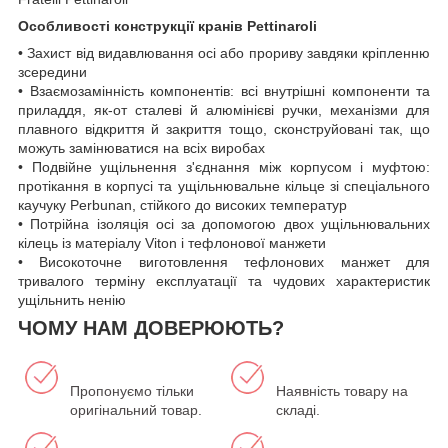
Особливості конструкції кранів Pettinaroli
• Захист від видавлювання осі або прориву завдяки кріпленню
зсередини
• Взаємозамінність компонентів: всі внутрішні компоненти та
приладдя, як-от сталеві й алюмінієві ручки, механізми для
плавного відкриття й закриття тощо, сконструйовані так, що
можуть замінюватися на всіх виробах
• Подвійне ущільнення з'єднання між корпусом і муфтою:
протікання в корпусі та ущільнювальне кільце зі спеціального
каучуку Perbunan, стійкого до високих температур
• Потрійна ізоляція осі за допомогою двох ущільнювальних
кілець із матеріалу Viton і тефлонової манжети
• Високоточне виготовлення тефлонових манжет для
тривалого терміну експлуатації та чудових характеристик
ущільнить ненію
ЧОМУ НАМ ДОВЕРЮЮТЬ?
Пропонуємо тільки
Наявність товару на
оригінальний товар.
складі.