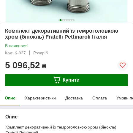
Комплект декоративний із темроголовкою
хром (бінокль) Fratelli Pettinaroli Італія
В наявності
Код: K-927
Роздріб
5 096,52
₴
Купити
Опис
Характеристики
Доставка
Оплата
Умови п
Опис
Комплект декоративний із темроголовкою хром (бінокль)
Fratelli Pettinaroli