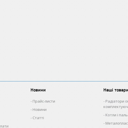
Новини
Наші товар
Прайс-листи
Радіатори о
комплектуюч
Новини
Котли і пал
Статті
Металопласт
плати