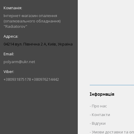
Інтернет-магазин опалення
(опалювального обладнання)
"Radiatorov"
04214 вул. Північна 2 А, Київ, Україна
polyarm@ukr.net
+380931875178 +380976214442
Інформація
Про нас
Контакти
Відгуки
Умови доставки та о