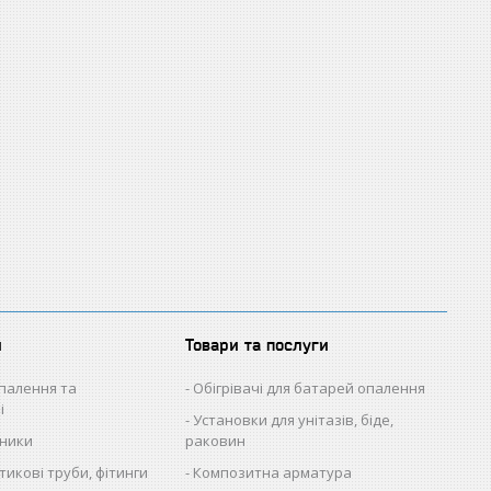
и
Товари та послуги
палення та
Обігрівачі для батарей опалення
і
Установки для унітазів, біде,
ьники
раковин
икові труби, фітинги
Композитна арматура