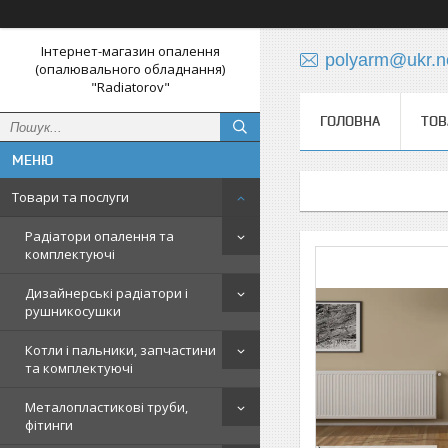
Інтернет-магазин опалення
polyarm@ukr.n
(опалювального обладнання)
"Radiatorov"
ГОЛОВНА
ТОВ
Товари та послуги
Радіатори опалення та
комплектуючі
Дизайнерські радіатори і
рушникосушки
Котли і пальники, запчастини
та комплектуючі
Металопластикові труби,
фітинги