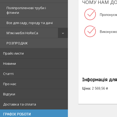
ЧОМУ НАМ Д
Поліпропіленові труби і
фітинги
Пропонуємо
Все для саду, городу та дачі
Виконуємо 
М'які меблі HoReCa
РОЗПРОДАЖ
Прайс-листи
Новини
Статті
Інформація дл
Про нас
Ціна:
2 569,56 ₴
Відгуки
Доставка та сплата
ГРАФІК РОБОТИ