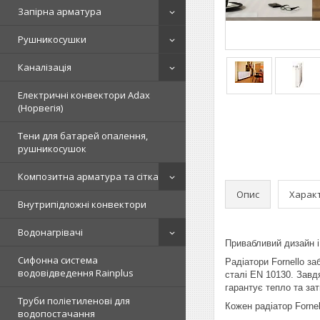
Запірна арматура
Рушникосушки
Каналізація
Електричні конвектори Adax
(Норвегія)
Тени для батарей опалення,
рушникосушок
Композитна арматура та сітка
Опис
Харак
Внутрипідложні конвектори
Водонагрівачі
Привабливий дизайн і
Сифонна система
Радіатори Fornello з
водовідведення Rainplus
сталі EN 10130. Завд
гарантує тепло та за
Труби поліетиленові для
Кожен радіатор Forne
водопостачання