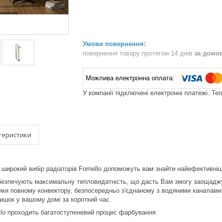
повернення товару протягом 14 днів
за домо
У компанії підключені електронні платежі. Те
теристики
 широкий вибір радіаторів Fornello допоможуть вам знайти найефективні
абезпечують максимальну тепловидатність, що дасть Вам змогу заощаджув
яки повному конвектору, безпосередньо з'єднаному з водяними каналами
тишок у вашому домі за короткий час.
llo проходить багатоступеневий процес фарбування.