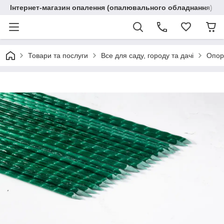
Інтернет-магазин опалення (опалювального обладнання) "R
Товари та послуги
Все для саду, городу та дачі
Опори