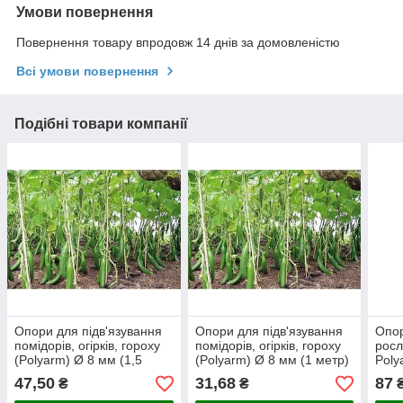
Умови повернення
Повернення товару впродовж 14 днів за домовленістю
Всі умови повернення
Подібні товари компанії
Опори для підв'язування
Опори для підв'язування
Опор
помідорів, огірків, гороху
помідорів, огірків, гороху
росл
(Polyarm) Ø 8 мм (1,5
(Polyarm) Ø 8 мм (1 метр)
Poly
метра)
метр
47,50
31,68
87
₴
₴