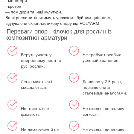
- монстери
- кротон
— помідори та інші культури.
Ваші рослини тішитимуть урожаєм і буйним цвітінням,
відчуваючи склопластикову опору від POLYARM.
Переваги опор і кілочок для рослин із
композитної арматури
Беруть участь у
Не требуют особых
природному рості та
условий хранения.
русі рослин.
Легко миються і
Дешевле у 2.5 раза,
складаються.
порівнюючи зі
сталевими аналогами.
Не гниють і не
Не схильні до впливу
іржавіють.
вогкості.
Не ламаються й не
Не схильні до впливу