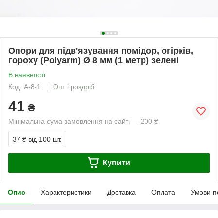
Опори для підв'язування помідор, огірків,
гороху (Polyarm) Ø 8 мм (1 метр) зелені
В наявності
Код: А-8-1
Опт і роздріб
41
₴
Мінімальна сума замовлення на сайті — 200 ₴
37 ₴
від 100 шт.
Купити
Опис
Характеристики
Доставка
Оплата
Умови п