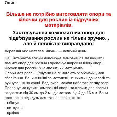
Опис
Більше не потрібно виготовляти опори та
кілочки для рослин із підручних
матеріалів.
Застосування композитних опор для
підв'язування рослин не тільки зручно
,
,
але й повністю виправдано!
Дерев'яні або металеві кілочки — вечірній день.
Наш інтернет-магазин допоможе відмовитися від важких і
ламких опор для рослин і пропонує широкий вибір опор і
кілочок для рослин із композитних матеріалів.
Опори для рослин Polyarm не вимагають особливих умов
зберігання. Вони міцніші за металеві, не схильні до корозії та
руйнування на сонці. Водночас, маючи набагато легшу вагу.
Пропонуємо купити композитні опори та кілочки для рослин
завдовжки від 30 см до 2 м і діаметром від 4 до 16 мм. Вони
прекрасно підійдуть для таких рослин, як-от:
- гібіскус
- цитрусові
- орхідеї