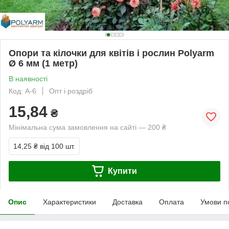
Опори та кілочки для квітів і рослин Polyarm
Ø 6 мм (1 метр)
В наявності
Код: А-6
Опт і роздріб
15,84
₴
Мінімальна сума замовлення на сайті — 200 ₴
14,25 ₴
від 100 шт.
Купити
Опис
Характеристики
Доставка
Оплата
Умови п