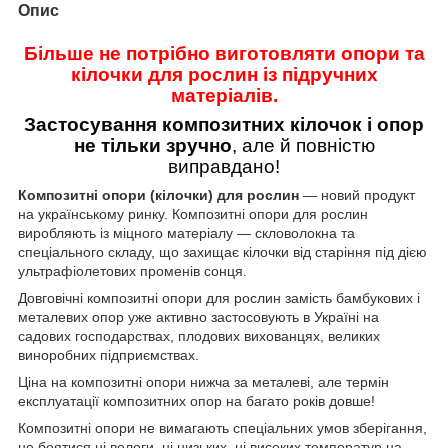
Опис
Більше не потрібно виготовляти опори та
кілочки для рослин із підручних
матеріалів.
Застосування композитних кілочок і опор
не тільки зручно
, але й повністю
виправдано!
Композитні опори (кілочки) для рослин
— новий продукт
на українському ринку. Композитні опори для рослин
виробляють із міцного матеріалу — скловолокна та
спеціального складу, що захищає кілочки від старіння під дією
ультрафіолетових променів сонця.
Довговічні композитні опори для рослин замість бамбукових і
металевих опор уже активно застосовують в Україні на
садових господарствах, плодових вихованцях, великих
виноробних підприємствах.
Ціна на композитні опори нижча за металеві, але термін
експлуатації композитних опор на багато років довше!
Композитні опори не вимагають спеціальних умов зберігання,
не боятися ні вологи, ні низьких, ні високих температур на