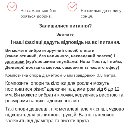
Не ламаються й не
Не схильні до впливу
бояться добрив.
сонця.
Залишилися питання?
Звоните
і наші фахівці дадуть відповідь на всі питання.
Ви можете вибрати зручний
спосіб оплати
(каналістичний, без наличного, накладений платеж) і
доставки
(кур'єрськими службами: Нова Пошта, Інтайм,
Делівері; доставка містом, самовитяг із нашого офісу)
Композитна опора діаметром 6 мм і завдовжки 0,5 метра.
Композитні опори та кілочки для рослин можуть
постачатися різної довжини та діаметром від 6 до 12
мм. Ви можете вибрати кілочки, керуючись висотою та
розмірами ваших садових рослин.
Такі опори дешевші, ніж металеві, але якісніші, чудово
підходять для різних конструкцій. Вартість кілочок
залежить від діаметра та висоти прута.