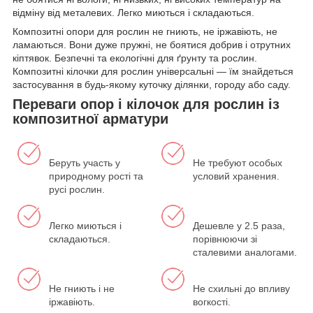
відміну від металевих. Легко миються і складаються.
Композитні опори для рослин не гниють, не іржавіють, не
ламаються. Вони дуже пружні, не боятися добрив і отрутних
кіптявок. Безпечні та екологічні для ґрунту та рослин.
Композитні кілочки для рослин універсальні — їм знайдеться
застосування в будь-якому куточку ділянки, городу або саду.
Переваги опор і кілочок для рослин із
композитної арматури
Беруть участь у
Не требуют особых
природному рості та
условий хранения.
русі рослин.
Легко миються і
Дешевле у 2.5 раза,
складаються.
порівнюючи зі
сталевими аналогами.
Не гниють і не
Не схильні до впливу
іржавіють.
вогкості.