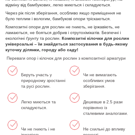
відміну від бамбукових, легко миються і складуються.
Через рік після зберігання, особливо якщо приміщення не
було теплим і вологим, бамбукові опори тріскаються.
Композитні опори для рослин не гниють, не іржавіють, не
ламаються, не бояться добрив і отрутохімікатів. Безпечні і
екологічні ґрунту та рослин.
Композитні кілочки для рослин
універсальні – їм знайдеться застосування в будь-якому
куточку ділянки, городу або саду!
Переваги опор і кілочок для рослин з композитної арматури
Беруть участь у
Чи не вимагають
природному зростанні
особливих умов
та русі рослин.
зберігання.
Легко миються та
Дешевше в 2.5 рази
складуються.
порівняно із
сталевими аналогами.
Чи не гниють і не
Не схильні до впливу
іржавіють.
вогкості.