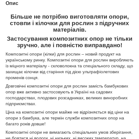
Опис
Більше не потрібно виготовляти опори,
стовпи і кілочки для рослин з підручних
матеріалів.
Застосування композитних опор не тільки
зручно
,
але і повністю виправдано!
Композитні опори (кілки) для рослин – новий продукт на
українському ринку. Композитні опори для рослин виробляють
із міцного матеріалу - скловолокна та спеціального складу, що
захищає кілочки від старіння під дією ультрафіолетових
променів сонця.
Довговічні композитні опори для рослин замість бамбукових
опор вже активно застосовують в Україні на садових
господарствах, плодових розсадниках, великих виноробних
підприємствах.
Ціна на композитні опори майже не відрізняється від ціни на
опори з бамбука, але термін служби композитних опор на
багато років довше!
Композитні опори не вимагають спеціальних умов зберігання,
не боятися ні вологи, ні низьких, ні високих температур, на