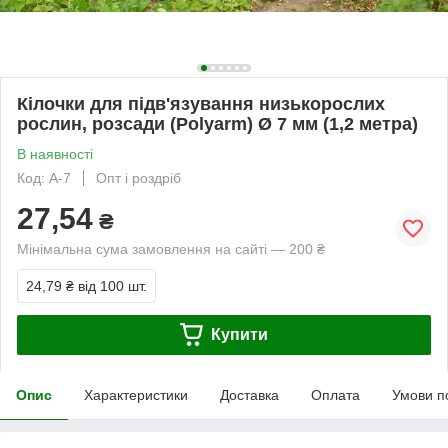
Кілочки для підв'язування низькорослих
рослин, розсади (Polyarm) Ø 7 мм (1,2 метра)
В наявності
Код: А-7
Опт і роздріб
27,54
₴
Мінімальна сума замовлення на сайті — 200 ₴
24,79 ₴
від 100 шт.
Купити
Опис
Характеристики
Доставка
Оплата
Умови п