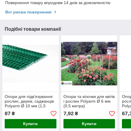
Повернення товару впродовж 14 днів за домовленістю
Всі умови повернення
Подібні товари компанії
Опори для підв'язування
Опори та кілочки для квітів
Опор
рослин, дерев, саджанців
і рослин Polyarm Ø 6 мм
росл
Polyarm Ø 10 мм (1,5
(0,5 метра)
Poly
метра) зелені
метр
87
7,92
67,
₴
₴
Купити
Купити