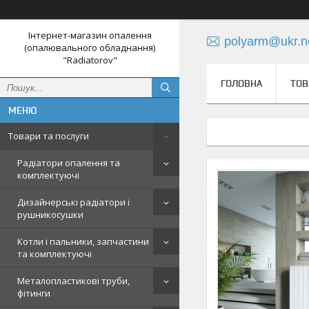
Інтернет-магазин опалення
polyarm@ukr.n
(опалювального обладнання)
"Radiatorov"
ГОЛОВНА
ТОВ
Товари та послуги
Радіатори опалення та
комплектуючі
Дизайнерські радіатори і
рушникосушки
Котли і пальники, запчастини
та комплектуючі
Металопластикові труби,
фітинги