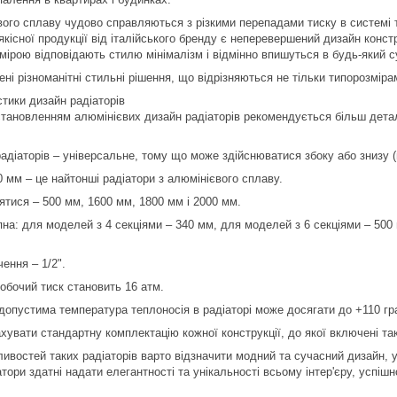
вого сплаву чудово справляються з різкими перепадами тиску в системі 
кісної продукції від італійського бренду є неперевершений дизайн конст
ірою відповідають стилю мінімалізм і відмінно впишуться в будь-який су
ні різноманітні стильні рішення, що відрізняються не тільки типорозмі
стики дизайн радіаторів
тановленням алюмінієвих дизайн радіаторів рекомендується більш дета
торів – універсальне, тому що може здійснюватися збоку або знизу (
0 мм – це найтонші радіатори з алюмінієвого сплаву.
ятися – 500 мм, 1600 мм, 1800 мм і 2000 мм.
для моделей з 4 секціями – 340 мм, для моделей з 6 секціями – 500 м
ння – 1/2".
чий тиск становить 16 атм.
тима температура теплоносія в радіаторі може досягати до +110 гра
ахувати стандартну комплектацію кожної конструкції, до якої включені та
ивостей таких радіаторів варто відзначити модний та сучасний дизайн, ун
тори здатні надати елегантності та унікальності всьому інтер'єру, успі