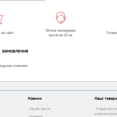
Зв'язок менеджера
на сайті
Готівк
протягом 10 хв
я замовлення
одская упаковка
Новини
Наші товар
Прайс-листи
Радіатори о
комплектуюч
Новини