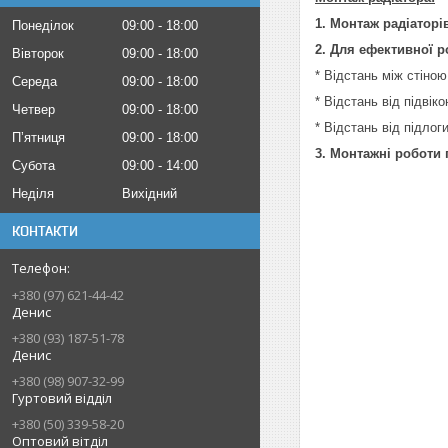
1. Монтаж радіаторі
Понеділок
09:00
18:00
2. Для ефективної р
Вівторок
09:00
18:00
* Відстань між стіною
Середа
09:00
18:00
* Відстань від підвік
Четвер
09:00
18:00
* Відстань від підлог
Пʼятниця
09:00
18:00
3. Монтажні роботи
Субота
09:00
14:00
Неділя
Вихідний
КОНТАКТИ
+380 (97) 621-44-42
Денис
+380 (93) 187-51-78
Денис
+380 (98) 907-32-99
Гуртовий відділ
+380 (50) 339-58-20
Оптовий вітділ