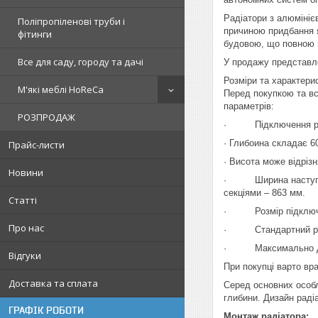
Радіатори з алюмініє
Поліпропіленові труби і
причиною придбання я
фітинги
будовою, що повною м
Все для саду, городу та дачі
У продажу представле
Розміри та характери
М'які меблі HoReCa
Перед покупкою та вс
параметрів:
РОЗПРОДАЖ
· Підключення радіа
· Глибоина складає 6
Прайс-листи
· Висота може відрізн
Новини
· Ширина наступна: 
секціями – 863 мм.
Статті
· Розмір підключе
Про нас
· Стандартний робо
· Максимально допус
Відгуки
При покупці варто вр
Доставка та сплата
Серед основних особл
глибини. Дизайн радіа
ГРАФІК РОБОТИ
Монтаж радіатора: