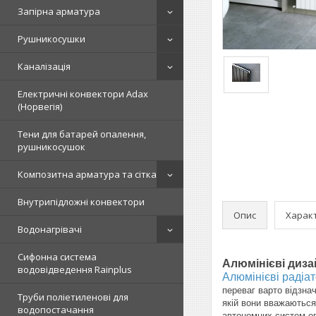
Запірна арматура
Рушникосушки
Каналізація
Електричні конвектори Adax
(Норвегія)
Тени для батарей опалення,
рушникосушок
Композитна арматура та сітка
Внутрипідложні конвектори
Опис
Харак
Водонагрівачі
Сифонна система
Алюмінієві дизай
водовідведення Rainplus
Алюмінієві радіа
переваг варто відзна
Труби поліетиленові для
якій вони вважаються
водопостачання
автономних систем оп