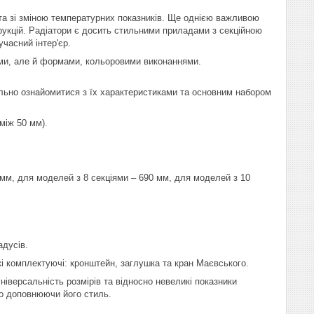
та зі зміною температурних показників. Ще однією важливою
рукцій. Радіатори є досить стильними приладами з секційною
часний інтер'єр.
рами, але й формами, кольоровими виконаннями.
льно ознайомитися з їх характеристиками та основним набором
між 50 мм).
м, для моделей з 8 секціями – 690 мм, для моделей з 10
дусів.
кі комплектуючі: кронштейн, заглушка та кран Маєвського.
іверсальність розмірів та відносно невеликі показники
шно доповнюючи його стиль.