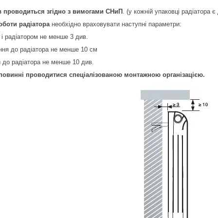
в проводиться згідно з вимогами СНиП
. (у кожній упаковці радіатора 
оботи радіатора
необхідно враховувати наступні параметри:
 і радіатором не менше 3 див.
оння до радіатора не менше 10 см
и до радіатора не менше 10 див.
 повинні проводитися спеціалізованою монтажною організацією.