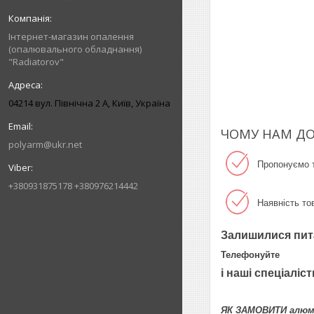
Інтернет-магазин опалення
(опалювального обладнання)
"Radiatorov"
04214 вул. Північна 2 А, Київ, Україна
ЧОМУ НАМ ДО
polyarm@ukr.net
Пропонуємо т
+380931875178 +380976214442
Наявність то
Залишилися пит
Телефонуйте
і наші спеціаліс
ЯК ЗАМОВИТИ алюмі