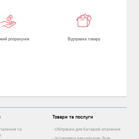
овий розрахунок
Відправка товару
и
Товари та послуги
палення та
Обігрівачі для батарей опалення
і
Установки для унітазів, біде,