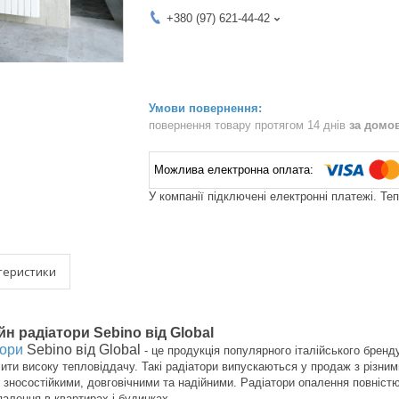
+380 (97) 621-44-42
повернення товару протягом 14 днів
за домо
У компанії підключені електронні платежі. Те
теристики
н радіатори Sebino від Global
тори
Sebino від Global
- це продукція популярного італійського бренд
чити високу тепловіддачу. Такі радіатори випускаються у продаж з різни
 зносостійкими, довговічними та надійними. Радіатори опалення повніст
алення в квартирах і будинках.