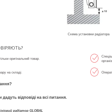
Схема установки радіатора
ВІРЯЮТЬ?
Спеціа
ільки оригінальний товар.
організ
вару на складі.
Операт
ання?
ти дадуть відповіді на всі питання.
нієвий радіатор GLOBAL