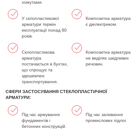
хомутами.
У склопластикової
Композитна арматура
арматури термін
є діелектриком.
експлуатації понад 80
років.
Склопластикова
Композитна арматура
арматура
не виділяє шкідливих
постачається в бухтах,
речовин.
що спрощує та
здешевлює
транспортування.
СФЕРИ ЗАСТОСУВАННЯ СТЕКЛОПЛАСТИЧНОЇ
АРМАТУРИ:
Під час армування
Під час заливання
фундаментів і
промислових підлог.
бетонних конструкцій.