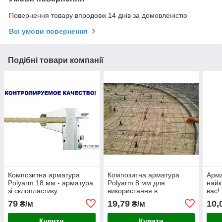
Повернення товару впродовж 14 днів за домовленістю
Всі умови повернення
Подібні товари компанії
Композитна арматура
Композитна арматура
Арма
Polyarm 18 мм - арматура
Polyarm 8 мм для
найк
зі склопластику.
використання в
вас!
фундаментах
79
19,79
10,
₴/м
₴/м
Купити
Купити