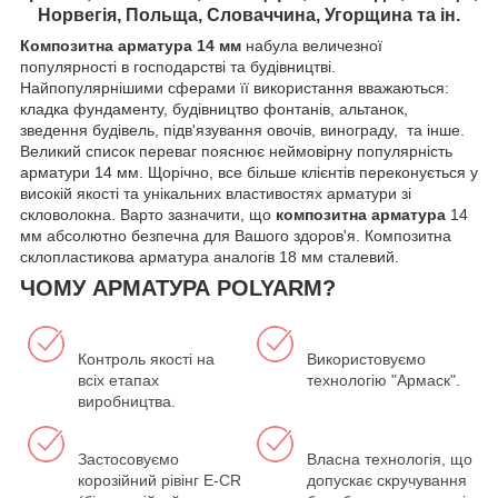
Норвегія, Польща, Словаччина, Угорщина та ін.
Композитна арматура
14 мм
набула величезної
популярності в господарстві та будівництві.
Найпопулярнішими сферами її використання вважаються:
кладка фундаменту, будівництво фонтанів, альтанок,
зведення будівель, підв'язування овочів, винограду, та інше.
Великий список переваг пояснює неймовірну популярність
арматури 14 мм. Щорічно, все більше клієнтів переконується у
високій якості та унікальних властивостях арматури зі
скловолокна. Варто зазначити, що
композитна арматура
14
мм абсолютно безпечна для Вашого здоров'я. Композитна
склопластикова арматура аналогів 18 мм сталевий.
ЧОМУ АРМАТУРА POLYARM?
Контроль якості на
Використовуємо
всіх етапах
технологію "Армаск".
виробництва.
Застосовуємо
Власна технологія, що
корозійний рівінг E-CR
допускає скручування