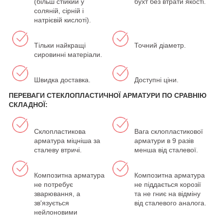
(більш стійкий у
бухт без втрати якості.
соляній, сірній і
натрієвій кислоті).
Тільки найкращі
Точний діаметр.
сировинні матеріали.
Швидка доставка.
Доступні ціни.
ПЕРЕВАГИ СТЕКЛОПЛАСТИЧНОЇ АРМАТУРИ ПО СРАВНІЮ
СКЛАДНОЇ:
Склопластикова
Вага склопластикової
арматура міцніша за
арматури в 9 разів
сталеву втричі.
менша від сталевої.
Композитна арматура
Композитна арматура
не потребує
не піддається корозії
зварювання, а
та не гниє на відміну
зв'язується
від сталевого аналога.
нейлоновими