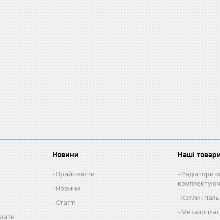
Новини
Наші товар
Прайс-листи
Радіатори о
комплектуюч
Новини
Котли і пал
Статті
Металопласт
плати