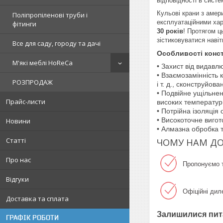
відповідності в сист
Кульові крани з амери
Поліпропіленові труби і
експлуатаційними хар
фітинги
30 років
! Протягом ц
зістиковуватися навіт
Все для саду, городу та дачі
Особливості констр
М'які меблі HoReCa
• Захист від видавл
• Взаємозамінність к
РОЗПРОДАЖ
і т. д., сконструйо
• Подвійне ущільнен
Прайс-листи
високих температур
• Потрійна ізоляція
• Високоточне виго
Новини
• Алмазна обробка 
Статті
ЧОМУ НАМ ДО
Про нас
Пропонуємо т
Відгуки
Офіційні дил
Доставка та сплата
Залишилися пит
ГРАФІК РОБОТИ