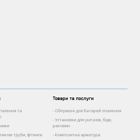
и
Товари та послуги
палення та
Обігрівачі для батарей опалення
і
Установки для унітазів, біде,
ьники
раковин
икові труби, фітинги
Композитна арматура