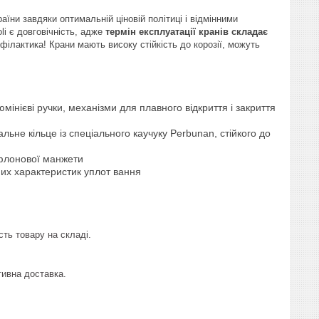
раїни завдяки оптимальній ціновій політиці і відмінними
li є довговічність, адже
термін експлуатації кранів складає
філактика! Крани мають високу стійкість до корозії, можуть
юмінієві ручки, механізми для плавного відкриття і закриття
льне кільце із спеціального каучуку Perbunan, стійкого до
тефлонової манжети
них характеристик уплот вання
сть товару на складі.
ивна доставка.