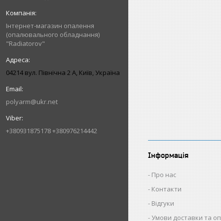
Інтернет-магазин опалення
(опалювального обладнання)
"Radiatorov"
04214 вул. Північна 2 А, Київ, Україна
polyarm@ukr.net
+380931875178 +380976214442
Інформація
Про нас
Контакти
Відгуки
Умови доставки та о