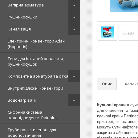
Запірна арматура
Рушникосушки
Каналізація
Електричні конвектори Adax
(Норвегія)
Тени для батарей опалення,
рушникосушок
Композитна арматура та сітка
Опис
Харак
Внутрипідложні конвектори
Водонагрівачі
Кульові крани
в суча
для опалення та газоп
Сифонна система
кульові крани Pettina
водовідведення Rainplus
пристрої, які встано
можуть бути нафтопере
Труби поліетиленові для
закритого або повніст
водопостачання