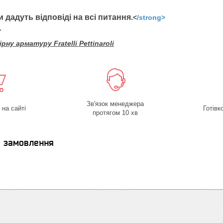
ти дадуть відповіді на всі питання.
<
/strong>
">
у арматуру Fratelli Pettinaroli
Зв'язок менеджера
на сайті
Готівк
протягом 10 хв
я замовлення