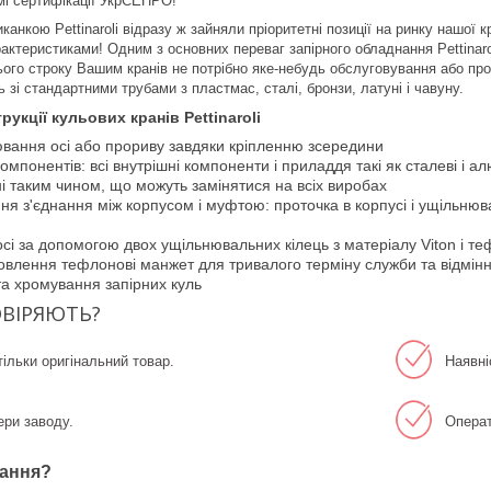
емі сертифікації УкрСЕПРО!
канкою Pettinaroli відразу ж зайняли пріоритетні позиції на ринку нашої к
актеристиками! Одним з основних переваг запірного обладнання Pettinaro
ього строку Вашим кранів не потрібно яке-небудь обслуговування або про
ь зі стандартними трубами з пластмас, сталі, бронзи, латуні і чавуну.
укції кульових кранів Pettinaroli
ювання осі або прориву завдяки кріпленню зсередини
омпонентів: всі внутрішні компоненти і приладдя такі як сталеві і ал
вані таким чином, що можуть замінятися на всіх виробах
ня з'єднання між корпусом і муфтою: проточка в корпусі і ущільнюва
 осі за допомогою двох ущільнювальних кілець з матеріалу Viton і 
товлення тефлонові манжет для тривалого терміну служби та відмін
та хромування запірних куль
ВІРЯЮТЬ?
ільки оригінальний товар.
Наявні
ери заводу.
Операт
ання?