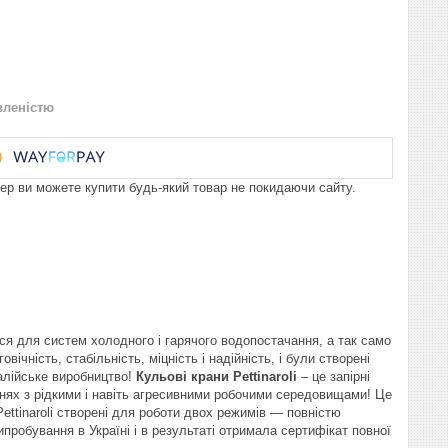
вленістю
пер ви можете купити будь-який товар не покидаючи сайту.
ся для систем холодного і гарячого водопостачання, а так само
чність, стабільність, міцність і надійність, і були створені
італійське виробництво!
Кульові крани Pettinaroli
– це запірні
лінях з рідкими і навіть агресивними робочими середовищами! Це
ettinaroli створені для роботи двох режимів — повністю
ипробування в Україні і в результаті отримала сертифікат повної