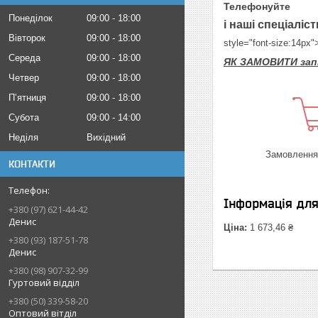
Телефонуйте
Понеділок
09:00
18:00
і наші спеціаліс
Вівторок
09:00
18:00
style="font-size:14px
Середа
09:00
18:00
ЯК ЗАМОВИТИ запірн
Четвер
09:00
18:00
Пʼятниця
09:00
18:00
Субота
09:00
14:00
Неділя
Вихідний
Замовлення 
КОНТАКТИ
Інформація дл
+380 (97) 621-44-42
Денис
Ціна:
1 673,46 ₴
+380 (93) 187-51-78
Денис
+380 (98) 907-32-99
Гуртовий відділ
+380 (50) 339-58-20
Оптовий вітділ