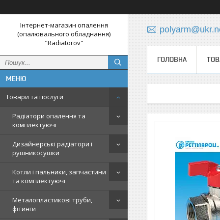
Інтернет-магазин опалення
polyarm@ukr.n
(опалювального обладнання)
"Radiatorov"
ГОЛОВНА
ТОВ
Товари та послуги
Радіатори опалення та
комплектуючі
Дизайнерські радіатори і
рушникосушки
Котли і пальники, запчастини
та комплектуючі
Металопластикові труби,
фітинги