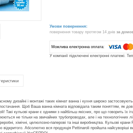
повернення товару протягом 14 днів
за домо
У компанії підключені електронні платежі. Те
теристики
сному дизайні і монтажі таких кімнат ванна і кухня широко застосовують
остачання. Щоб Ваша ванна кімната відповідала таким поняттям, як довгові
roli! Такі кульові крани є одними з найбільш якісних, про що говорить їх 
влюються не тільки на звичайних трубопроводах, але і на технологічних 
робні, хімічні, целюлозно-паперові та інші виробництва. Кульові крани P
ю відкритого. Абсолютно вся продукція Pettinaroli пройшла найсуворіші в