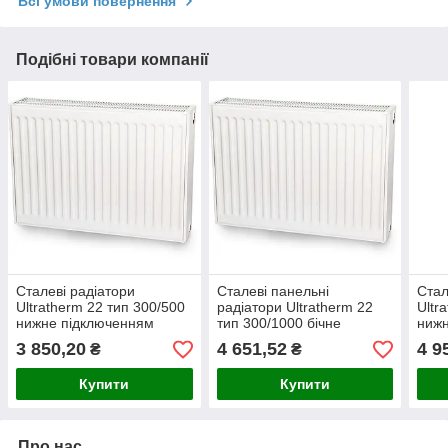
Всі умови повернення
Подібні товари компанії
Сталеві радіатори
Сталеві панельні
Стал
Ultratherm 22 тип 300/500
радіатори Ultratherm 22
Ultr
нижне підключенням
тип 300/1000 бічне
нижн
(Туреччина)
під'єднання (Туреччина)
(Тур
3 850,20
4 651,52
4 9
₴
₴
Купити
Купити
Про нас