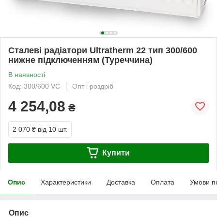
Сталеві радіатори Ultratherm 22 тип 300/600
нижне підключенням (Туреччина)
В наявності
Код: 300/600 VC
Опт і роздріб
4 254,08
₴
2 070 ₴
від 10 шт.
Купити
Опис
Характеристики
Доставка
Оплата
Умови п
Опис