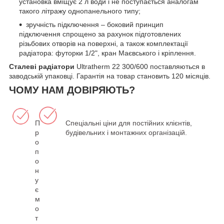
установка вміщує 2 л води і не поступається аналогам
такого літражу однопанельного типу;
зручність підключення – боковий принцип
підключення спрощено за рахунок підготовлених
різьбових отворів на поверхні, а також комплектації
радіатора: футорки 1/2", кран Маєвського і кріплення.
Сталеві радіатори
Ultratherm 22 300/600 поставляються в
заводській упаковці. Гарантія на товар становить 120 місяців.
ЧОМУ НАМ ДОВІРЯЮТЬ?
П
Спеціальні ціни для постійних клієнтів,
р
будівельних і монтажних організацій.
о
п
о
н
у
є
м
о
т