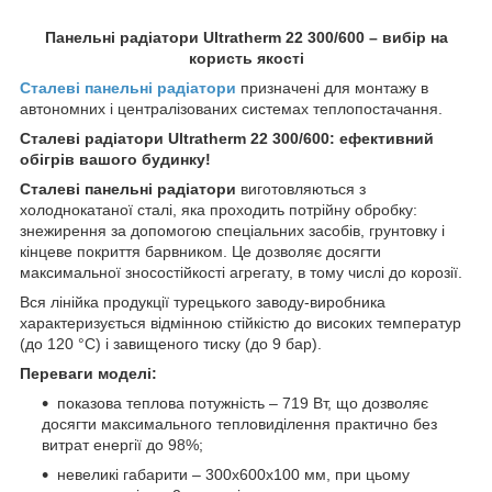
Панельні радіатори
Ultratherm
22 300/600 – вибір на
користь якості
Сталеві панельні радіатори
призначені для монтажу в
автономних і централізованих системах теплопостачання.
Сталеві радіатори
Ultratherm 22 300/600: ефективний
обігрів вашого будинку!
Сталеві панельні радіатори
виготовляються з
холоднокатаної сталі, яка проходить потрійну обробку:
знежирення за допомогою спеціальних засобів, грунтовку і
кінцеве покриття барвником. Це дозволяє досягти
максимальної зносостійкості агрегату, в тому числі до корозії.
Вся лінійка продукції турецького заводу-виробника
характеризується відмінною стійкістю до високих температур
(до 120 °C) і завищеного тиску (до 9 бар).
Переваги моделі:
показова теплова потужність – 719 Вт, що дозволяє
досягти максимального тепловиділення практично без
витрат енергії до 98%;
невеликі габарити – 300х600х100 мм, при цьому