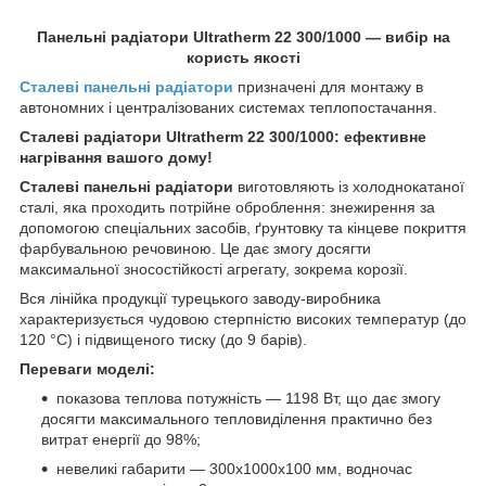
Панельні радіатори
Ultratherm
22 300/1000 — вибір на
користь якості
Сталеві панельні радіатори
призначені для монтажу в
автономних і централізованих системах теплопостачання.
Сталеві радіатори
Ultratherm 22 300/1000: ефективне
нагрівання вашого дому!
Сталеві панельні радіатори
виготовляють із холоднокатаної
сталі, яка проходить потрійне оброблення: знежирення за
допомогою спеціальних засобів, ґрунтовку та кінцеве покриття
фарбувальною речовиною. Це дає змогу досягти
максимальної зносостійкості агрегату, зокрема корозії.
Вся лінійка продукції турецького заводу-виробника
характеризується чудовою стерпністю високих температур (до
120 °C) і підвищеного тиску (до 9 барів).
Переваги моделі:
показова теплова потужність — 1198 Вт, що дає змогу
досягти максимального тепловиділення практично без
витрат енергії до 98%;
невеликі габарити — 300х1000х100 мм, водночас