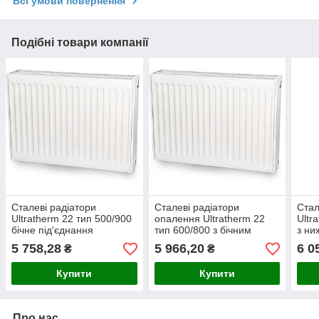
Всі умови повернення
Подібні товари компанії
Сталеві радіатори
Сталеві радіатори
Стал
Ultratherm 22 тип 500/900
опалення Ultratherm 22
Ultr
бічне під'єднання
тип 600/800 з бічним
з ни
(Туреччина)
під'єднанням (Туреччина)
(Тур
5 758,28
5 966,20
6 0
₴
₴
Купити
Купити
Про нас