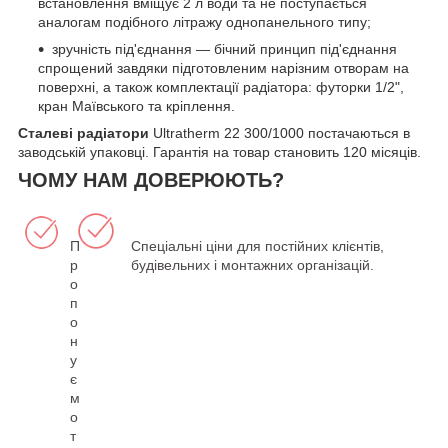
встановлення вміщує 2 л води та не поступається
аналогам подібного літражу однопанельного типу;
зручність під'єднання — бічний принцип під'єднання
спрощений завдяки підготовленим нарізним отворам на
поверхні, а також комплектації радіатора: футорки 1/2",
кран Маївського та кріплення.
Сталеві радіатори
Ultratherm 22 300/1000 постачаються в
заводській упаковці. Гарантія на товар становить 120 місяців.
ЧОМУ НАМ ДОВЕРЮЮТЬ?
П
Спеціальні ціни для постійних клієнтів,
р
будівельних і монтажних організацій.
о
п
о
н
у
є
м
о
т