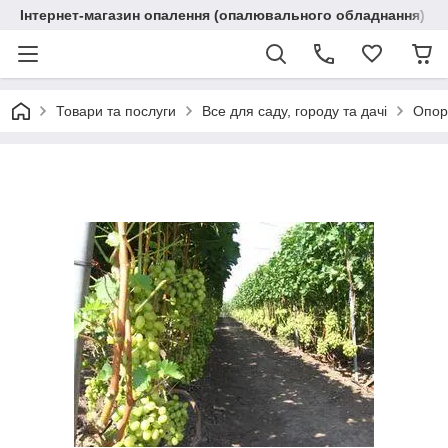
Інтернет-магазин опалення (опалювального обладнання) "R
Товари та послуги
Все для саду, городу та дачі
Опор