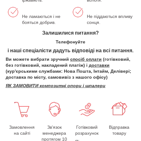
Не ламаються і не
Не піддаються впливу
бояться добрив.
сонця.
Залишилися питання?
Телефонуйте
і наші спеціалісти дадуть відповіді на всі питання.
Ви можете вибрати зручний
спосіб оплати
(готівковий,
без готівковий, накладений платіж) і
доставки
(кур'єрськими службами: Нова Пошта, Інтайм, Делівері;
доставка по місту, самовивіз з нашого офісу)
ЯК ЗАМОВИТИ композитні опори і шпалери
Замовлення
Зв'язок
Готівковий
Відправка
на сайті
менеджера
розрахунок
товару
протягом 10