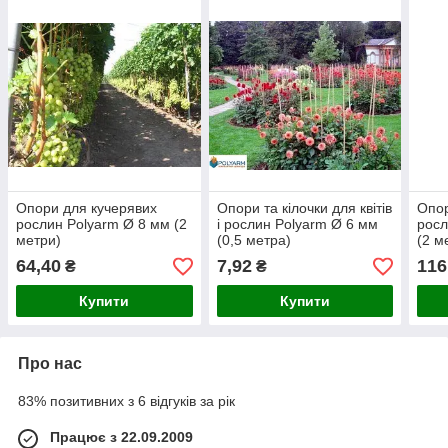
Опори для кучерявих
Опори та кілочки для квітів
Опор
рослин Polyarm Ø 8 мм (2
і рослин Polyarm Ø 6 мм
росл
метри)
(0,5 метра)
(2 м
64,40
7,92
116
₴
₴
Купити
Купити
Про нас
83% позитивних з 6 відгуків за рік
Працює з 22.09.2009