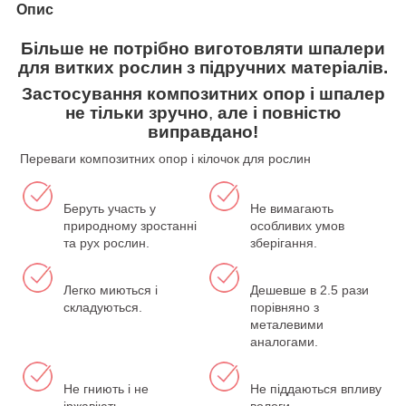
Опис
Більше не потрібно виготовляти шпалери
для витких рослин з підручних матеріалів.
Застосування композитних опор і шпалер
не тільки зручно
,
але і повністю
виправдано!
Переваги композитних опор і кілочок для рослин
Беруть участь у
Не вимагають
природному зростанні
особливих умов
та рух рослин.
зберігання.
Легко миються і
Дешевше в 2.5 рази
складуються.
порівняно з
металевими
аналогами.
Не гниють і не
Не піддаються впливу
іржавіють.
вологи.