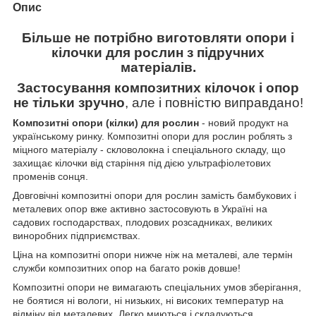
Опис
Більше не потрібно виготовляти опори і
кілочки для рослин з підручних
матеріалів.
Застосування композитних кілочок і опор
не тільки зручно
, але і повністю виправдано!
Композитні опори (кілки) для рослин
- новий продукт на
українському ринку. Композитні опори для рослин роблять з
міцного матеріалу - скловолокна і спеціального складу, що
захищає кілочки від старіння під дією ультрафіолетових
променів сонця.
Довговічні композитні опори для рослин замість бамбукових і
металевих опор вже активно застосовують в Україні на
садових господарствах, плодових розсадниках, великих
виноробних підприємствах.
Ціна на композитні опори нижче ніж на металеві, але термін
служби композитних опор на багато років довше!
Композитні опори не вимагають спеціальних умов зберігання,
не боятися ні вологи, ні низьких, ні високих температур на
відміну від металевих. Легко миються і складуються.