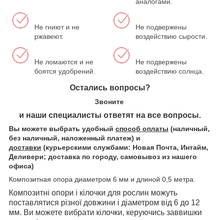
аналогами.
Не гниют и не
Не подвержены
ржавеют.
воздействию сырости.
Не ломаются и не
Не подвержены
боятся удобрений.
воздействию солнца.
Остались вопросы?
Звоните
и наши специалисты ответят на все вопросы.
Вы можете выбрать удобный
способ оплаты
(наличный,
без наличный, наложенный платеж) и
доставки
(курьерскими службами: Новая Почта, Интайм,
Деливери; доставка по городу, самовывоз из нашего
офиса)
Композитная опора диаметром 6 мм и длиной 0,5 метра.
Композитні опори і кілочки для рослин можуть
поставлятися різної довжини і діаметром від 6 до 12
мм. Ви можете вибрати кілочки, керуючись заввишки