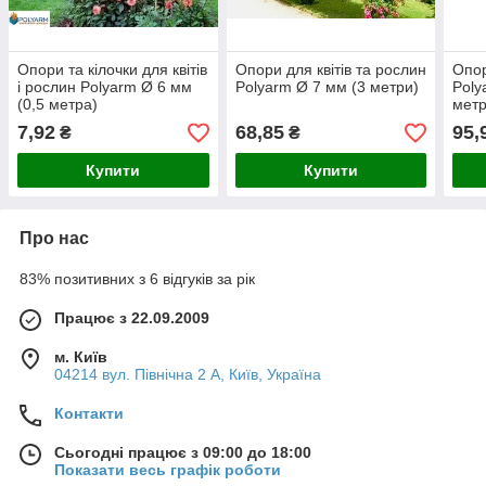
Опори та кілочки для квітів
Опори для квітів та рослин
Опор
і рослин Polyarm Ø 6 мм
Polyarm Ø 7 мм (3 метри)
Poly
(0,5 метра)
метр
7,92
68,85
95,
₴
₴
Купити
Купити
Про нас
83% позитивних з 6 відгуків за рік
Працює з 22.09.2009
м. Київ
04214 вул. Північна 2 А, Київ, Україна
Контакти
Сьогодні працює з 09:00 до 18:00
Показати весь графік роботи