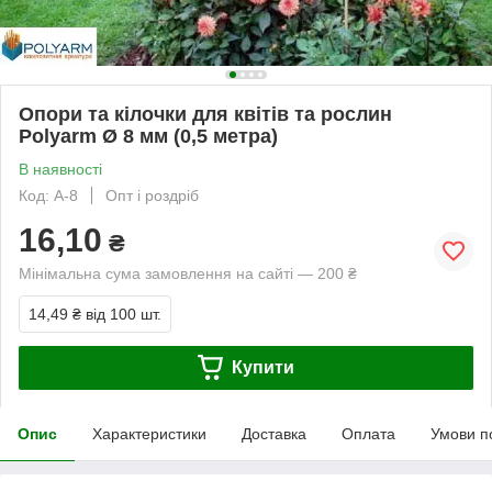
Опори та кілочки для квітів та рослин
Polyarm Ø 8 мм (0,5 метра)
В наявності
Код: А-8
Опт і роздріб
16,10
₴
Мінімальна сума замовлення на сайті — 200 ₴
14,49 ₴
від 100 шт.
Купити
Опис
Характеристики
Доставка
Оплата
Умови п