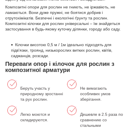
Композитні опори для рослин не гниють, не іржавіють, не
ламаються. Вони дуже пружні, не боятися добрив і
отрутохімікатів. Безпечні і екологічні ґрунту та рослин.
Композитні кілочки для рослин універсальні – їм знайдеться
застосування в будь-якому куточку ділянки, городу або саду.
Кілочки висотою 0,5 м / 1м ідеально підходять для
підв'язки, троянд, низькорослих витких рослин, квітів,
саджанців, розсади.
Переваги опор і кілочок для рослин з
композитної арматури
Беруть участь у
Не вимагають
природному зростанні
особливих умов
та рух рослин.
зберігання.
Легко моются и
Дешевле в 2.5 раза по
складируются.
сравнению со
стальными