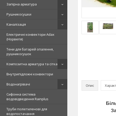
Запірна арматура
Рушникосушки
Каналізація
Електричні конвектори Adax
(Норвегія)
Тени для батарей опалення,
рушникосушок
Композитна арматура та сітка
Внутрипідложні конвектори
Водонагрівачі
Опис
Харак
Сифонна система
водовідведення Rainplus
Біл
Труби поліетиленові для
З
водопостачання