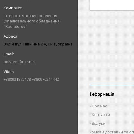
Інтернет-магазин опалення
(опалювального обладнання)
"Radiatorov"
04214 вул. Північна 2 А, Київ, Україна
polyarm@ukr.net
+380931875178 +380976214442
Інформація
Про нас
Контакти
Відгуки
Умови доставки та о