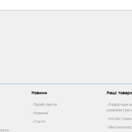
Новини
Наші товар
Прайс-листи
Радіатори о
комплектуюч
Новини
Котли і пал
Статті
Металопласт
плати