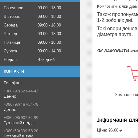
Композитні кілки діа
Понеділок
09:00
18:00
Також пропонуємо
Вівторок
09:00
18:00
1-2 робочих дні.
Середа
09:00
18:00
Такі опори дешевш
Четвер
09:00
18:00
діаметра прута.
Пʼятниця
09:00
18:00
ЯК ЗАМОВИТИ комп
Субота
09:00
14:00
Неділя
Вихідний
КОНТАКТИ
+380 (97) 621-44-42
Замовлення 
Денис
+380 (93) 187-51-78
Денис
+380 (98) 907-32-99
Інформація дл
Гуртовий відділ
Ціна:
96,60 ₴
+380 (50) 339-58-20
Оптовий вітділ