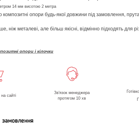
метром 14 мм висотою 2 метра
 композитні опори будь-якої довжини під замовлення, прута
е, ніж металеві, але більш якісні, відмінно підходять для рі
озитні опори і кілочки
Готівк
Зв'язок менеджера
на сайті
протягом 10 хв
П
я замовлення