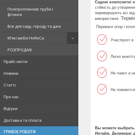
Садові композитні о
стійкість до утворенн
Поліпропіленові труби і
перевершують всі від
фітинги
Термі
використанні.
Все для саду, городу та дачі
Переваги опор і кіло
М'які меблі HoReCa
Участвуют в 
РОЗПРОДАЖ
Легко моютс
Прайс-листи
Новини
Не гниют и н
Статті
Не ломаются 
Про нас
Відгуки
Доставка та сплата
Вы можете выбрат
ГРАФІК РОБОТИ
Интайм, Деливери; 