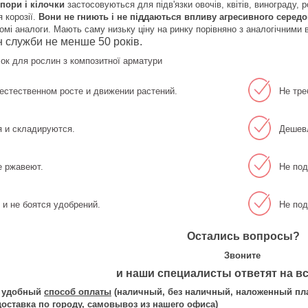
пори і кілочки
застосовуються для підв'язки овочів, квітів, винограду,
я корозії.
Вони не гниють і не піддаються впливу агресивного серед
омі аналоги. Мають саму низьку ціну на ринку порівняно з аналогічними 
н служби не менше 50 років.
чок для рослин з композитної арматури
естественном росте и движении растений.
Не тре
я и складируются.
Дешевл
е ржавеют.
Не под
и не боятся удобрений.
Не под
Остались вопросы?
Звоните
и наши специалисты ответят на в
ь удобный
способ оплаты
(наличный, без наличный, наложенный пл
доставка по городу, самовывоз из нашего офиса)