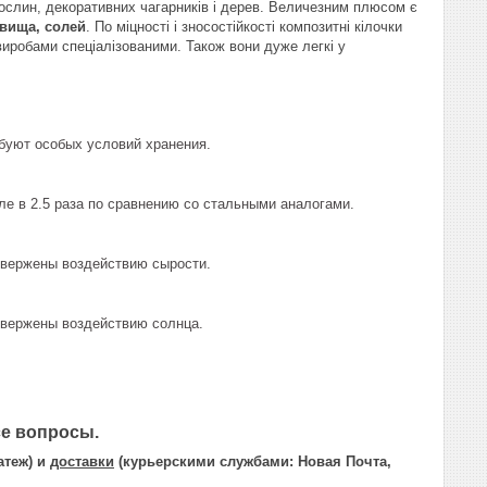
 рослин, декоративних чагарників і дерев. Величезним плюсом є
овища, солей
. По міцності і зносостійкості композитні кілочки
виробами спеціалізованими. Також вони дуже легкі у
буют особых условий хранения.
е в 2.5 раза по сравнению со стальными аналогами.
вержены воздействию сырости.
вержены воздействию солнца.
се вопросы.
атеж) и
доставки
(курьерскими службами: Новая Почта,