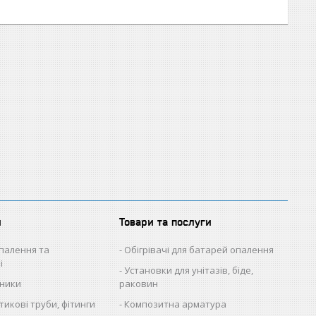
и
Товари та послуги
палення та
Обігрівачі для батарей опалення
і
Установки для унітазів, біде,
ьники
раковин
икові труби, фітинги
Композитна арматура