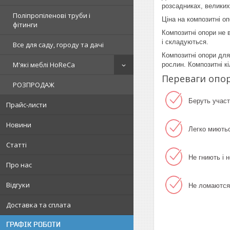
розсадниках, великих
Поліпропіленові труби і
Ціна на композитні о
фітинги
Композитні опори не в
і складуються.
Все для саду, городу та дачі
Композитні опори для 
М'які меблі HoReCa
рослин. Композитні к
Переваги опор
РОЗПРОДАЖ
Беруть участ
Прайс-листи
Новини
Легко миютьс
Статті
Не гниють і н
Про нас
Відгуки
Не ломаются 
Доставка та сплата
ГРАФІК РОБОТИ