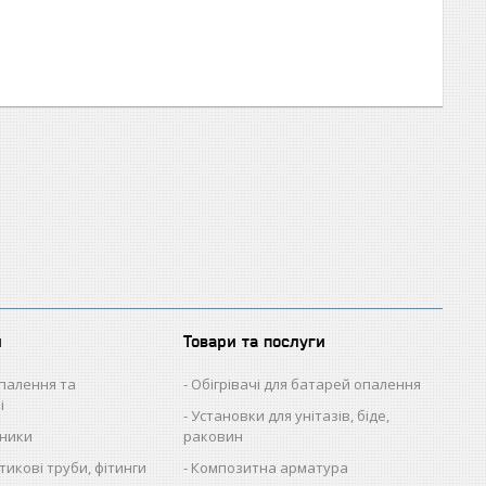
и
Товари та послуги
палення та
Обігрівачі для батарей опалення
і
Установки для унітазів, біде,
ьники
раковин
икові труби, фітинги
Композитна арматура