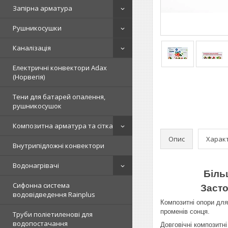
Запірна арматура
Рушникосушки
Каналізація
Електричні конвектори Adax
(Норвегія)
Тени для батарей опалення,
рушникосушок
Композитна арматура та сітка
Опис
Харак
Внутрипідложні конвектори
Водонагрівачі
Біль
Сифонна система
Засто
водовідведення Rainplus
Композитні опори для
променів сонця.
Труби поліетиленові для
водопостачання
Довговічні композитн