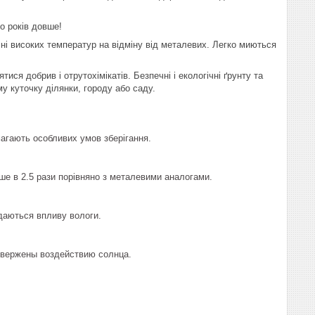
о років довше!
, ні високих температур на відміну від металевих. Легко миються
ся добрив і отрутохімікатів. Безпечні і екологічні ґрунту та
у куточку ділянки, городу або саду.
агають особливих умов зберігання.
е в 2.5 рази порівняно з металевими аналогами.
даються впливу вологи.
вержены воздействию солнца.