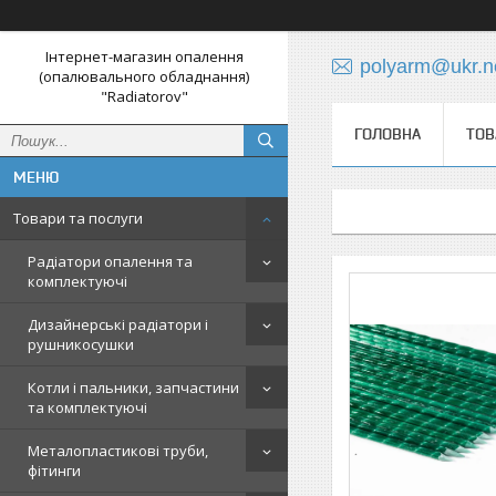
Інтернет-магазин опалення
polyarm@ukr.n
(опалювального обладнання)
"Radiatorov"
ГОЛОВНА
ТОВ
Товари та послуги
Радіатори опалення та
комплектуючі
Дизайнерські радіатори і
рушникосушки
Котли і пальники, запчастини
та комплектуючі
Металопластикові труби,
фітинги