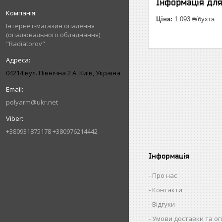
Інформація дл
Ціна:
1 093 ₴/бухта
Інтернет-магазин опалення
(опалювального обладнання)
"Radiatorov"
04214 вул. Північна 2 А, Київ, Україна
polyarm@ukr.net
+380931875178 +380976214442
Інформація
Про нас
Контакти
Відгуки
Умови доставки та о