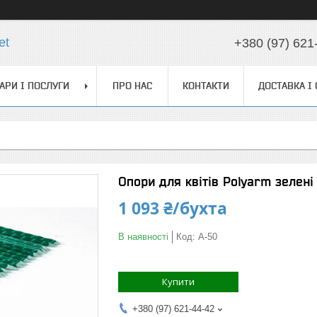
et
+380 (97) 621
АРИ І ПОСЛУГИ
ПРО НАС
КОНТАКТИ
ДОСТАВКА І
Опори для квітів Polyarm зелен
1 093 ₴/бухта
В наявності
Код:
А-50
Купити
+380 (97) 621-44-42