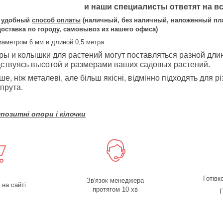
и наши специалисты ответят на в
ь удобный
способ оплаты
(наличный, без наличный, наложенный пл
доставка по городу, самовывоз из нашего офиса)
иаметром 6 мм и длиной 0,5 метра.
ы и колышки для растений могут поставляться разной длин
ствуясь высотой и размерами ваших садовых растений.
е, ніж металеві, але більш якісні, відмінно підходять для рі
 прута.
озитні опори і кілочки
Готівк
Зв'язок менеджера
на сайті
протягом 10 хв
П