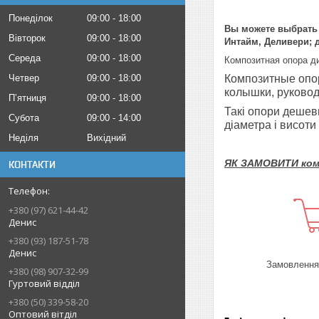
Понеділок
09:00
18:00
Вы можете выбрат
Вівторок
09:00
18:00
Интайм, Деливери; 
Середа
09:00
18:00
Композитная опора д
Четвер
09:00
18:00
Композитные опор
колышки, руковод
Пʼятниця
09:00
18:00
Такі опори дешевш
Субота
09:00
14:00
діаметра і висоти
Неділя
Вихідний
ЯК ЗАМОВИТИ комп
КОНТАКТИ
+380 (97) 621-44-42
Денис
+380 (93) 187-51-78
Денис
Замовлення 
+380 (98) 907-32-99
Гуртовий відділ
+380 (50) 339-58-20
Оптовий вітділ