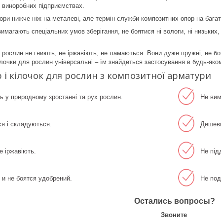
 виноробних підприємствах.
пори нижче ніж на металеві, але термін служби композитних опор на багат
имагають спеціальних умов зберігання, не боятися ні вологи, ні низьких
рослин не гниють, не іржавіють, не ламаються. Вони дуже пружні, не бояти
ілочки для рослин універсальні – їм знайдеться застосування в будь-яком
 і кілочок для рослин з композитної арматури
ь у природному зростанні та рух рослин.
Не вим
я і складуються.
Дешевш
е іржавіють.
Не під
и не боятся удобрений.
Не под
Остались вопросы?
Звоните