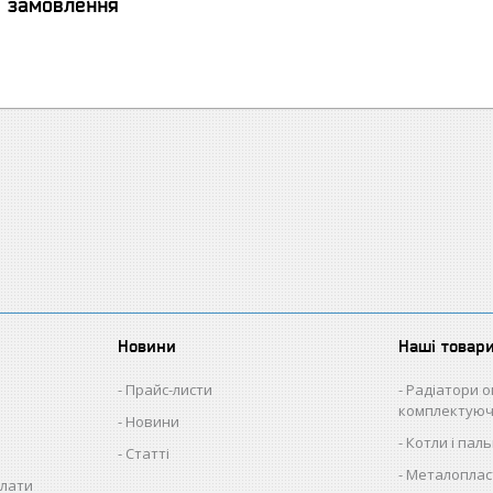
я замовлення
Новини
Наші товар
Прайс-листи
Радіатори о
комплектуюч
Новини
Котли і пал
Статті
Металопласт
плати