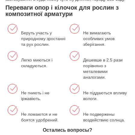
Переваги опор і кілочок для рослин з
композитної арматури
Беруть участь у
Не вимагають
природному зростанні
особливих умов
та рух рослин.
зберігання.
Легко миються і
Дешевше в 2.5 рази
складуються.
порівняно з
металевими
аналогами.
Не гниють і не
Не піддаються впливу
іржавіють.
вологи.
Не ломаются и не
Не подвержены
боятся удобрений.
воздействию солнца.
Остались вопросы?