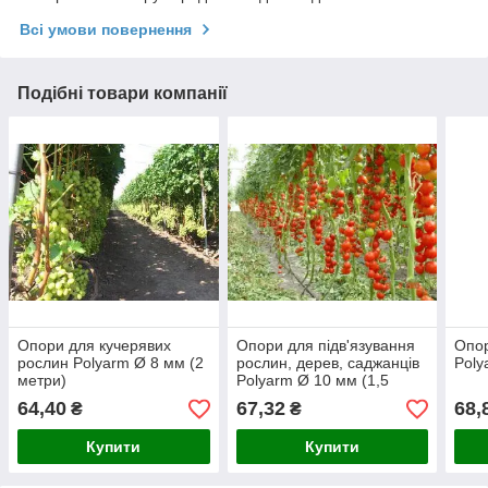
Всі умови повернення
Подібні товари компанії
Опори для кучерявих
Опори для підв'язування
Опор
рослин Polyarm Ø 8 мм (2
рослин, дерев, саджанців
Poly
метри)
Polyarm Ø 10 мм (1,5
метра)
64,40
67,32
68,
₴
₴
Купити
Купити