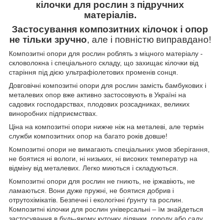
кілочки для рослин з підручних
матеріалів.
Застосування композитних кілочок і опор
не тільки зручно
, але і повністю виправдано!
Композитні опори для рослин роблять з міцного матеріалу -
скловолокна і спеціального складу, що захищає кілочки від
старіння під дією ультрафіолетових променів сонця.
Довговічні композитні опори для рослин замість бамбукових і
металевих опор вже активно застосовують в Україні на
садових господарствах, плодових розсадниках, великих
виноробних підприємствах.
Ціна на композитні опори нижче ніж на металеві, але термін
служби композитних опор на багато років довше!
Композитні опори не вимагають спеціальних умов зберігання,
не боятися ні вологи, ні низьких, ні високих температур на
відміну від металевих. Легко миються і складуються.
Композитні опори для рослин не гниють, не іржавіють, не
ламаються. Вони дуже пружні, не боятися добрив і
отрутохімікатів. Безпечні і екологічні ґрунту та рослин.
Композитні кілочки для рослин універсальні – їм знайдеться
застосування в будь-якому куточку ділянки, городу або саду.