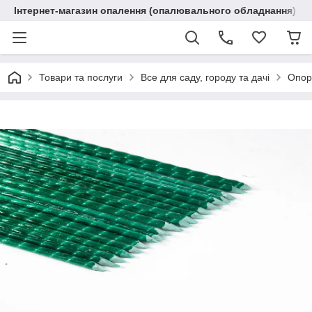
Інтернет-магазин опалення (опалювального обладнання) "R
Товари та послуги
Все для саду, городу та дачі
Опор