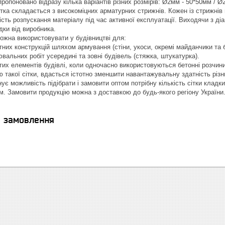
пропоновано відразу кілька варіантів різних розмірів: Ø2мм - 50*50мм / 
ітка складається з високоміцних арматурних стрижнів. Кожен із стрижнів 
сть розпускання матеріалу під час активної експлуатації. Виходячи з ді
дки від виробника.
ожна використовувати у будівництві для:
тних конструкцій шляхом армування (стіни, укоси, окремі майданчики та б
вальних робіт усередині та зовні будівель (стяжка, штукатурка).
тих елементів будівлі, коли одночасно використовуються бетонні розчини
 такої сітки, вдасться істотно зменшити навантажувальну здатність різн
ує можливість підібрати і замовити оптом потрібну кількість сітки кладк
м. Замовити продукцію можна з доставкою до будь-якого регіону України
я замовлення