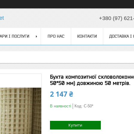
et
+380 (97) 621
АРИ І ПОСЛУГИ
ПРО НАС
КОНТАКТИ
ДОСТАВКА І
Бухта композитної скловолоконно
50*50 мм) довжиною 50 метрів.
2 147 ₴
В наявності
Код:
С-50*
Купити