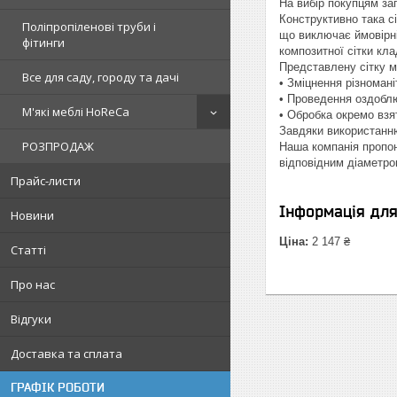
На вибір покупцям за
Конструктивно така с
Поліпропіленові труби і
що виключає ймовірні
фітинги
композитної сітки кла
Представлену сітку м
Все для саду, городу та дачі
• Зміцнення різномані
• Проведення оздоблю
М'які меблі HoReCa
• Обробка окремо взя
Завдяки використанню
РОЗПРОДАЖ
Наша компанія пропон
відповідним діаметро
Прайс-листи
Інформація дл
Новини
Ціна:
2 147 ₴
Статті
Про нас
Відгуки
Доставка та сплата
ГРАФІК РОБОТИ