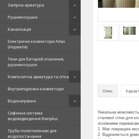
Запірна арматура
Рушникосушки
Каналізація
Електричні конвектори Adax
(Норвегія)
Тени для батарей опалення,
рушникосушок
Композитна арматура та сітка
Внутрипідложні конвектори
Опис
Харак
Водонагрівачі
Унікальна можливість
Сифонна система
сталевої сітки для к
водовідведення Rainplus
основними перевагам
1. Має покращені екс
Труби поліетиленові для
2. Відрізняється дем
водопостачання