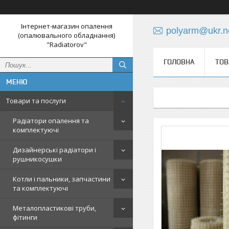
Інтернет-магазин опалення
polyarm@ukr.n
(опалювального обладнання)
"Radiatorov"
ГОЛОВНА
ТОВ
Товари та послуги
Радіатори опалення та
комплектуючі
Дизайнерські радіатори і
рушникосушки
Котли і пальники, запчастини
та комплектуючі
Металопластикові труби,
фітинги