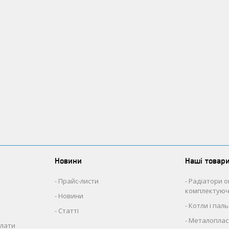
Новини
Наші товар
Прайс-листи
Радіатори о
комплектуюч
Новини
Котли і пал
Статті
Металопласт
плати