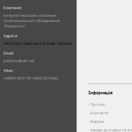
Інтернет-магазин опалення
(опалювального обладнання)
"Radiatorov"
04214 вул. Північна 2 А, Київ, Україна
polyarm@ukr.net
+380931875178 +380976214442
Інформація
Про нас
Контакти
Відгуки
Умови доставки та о