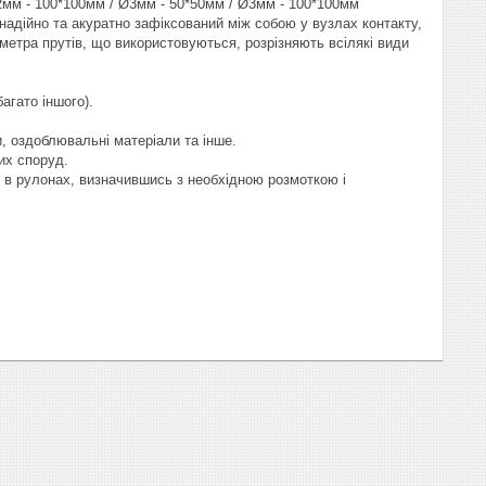
Ø2мм - 100*100мм / Ø3мм - 50*50мм / Ø3мм - 100*100мм
надійно та акуратно зафіксований між собою у вузлах контакту,
аметра прутів, що використовуються, розрізняють всілякі види
агато іншого).
, оздоблювальні матеріали та інше.
их споруд.
и в рулонах, визначившись з необхідною розмоткою і
.