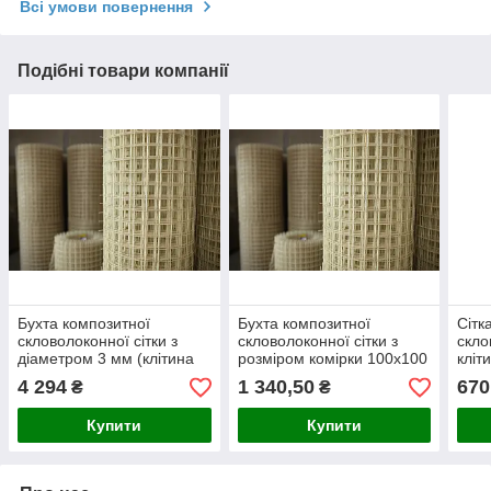
Всі умови повернення
Подібні товари компанії
Бухта композитної
Бухта композитної
Сітк
скловолоконної сітки з
скловолоконної сітки з
скло
діаметром 3 мм (клітина
розміром комірки 100x100
кліт
100x100 мм), довжина 100
мм та діаметром 2 мм,
діам
4 294
1 340,50
670
₴
₴
метрів.
довжиною 50 метрів.
метр
Купити
Купити