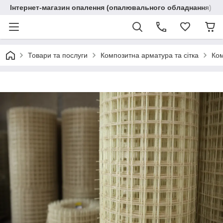
Інтернет-магазин опалення (опалювального обладнання) "R
Товари та послуги
Композитна арматура та сітка
Ком