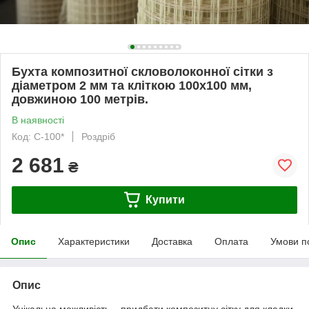
Бухта композитної скловолоконної сітки з
діаметром 2 мм та кліткою 100x100 мм,
довжиною 100 метрів.
В наявності
Код: С-100*
Роздріб
2 681
₴
Купити
Опис
Характеристики
Доставка
Оплата
Умови п
Опис
Унікальна можливість – придбати композитну сітку для кладки