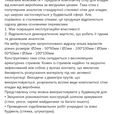
від компанії-виробника за вигідними цінами. Така сітка є
популярним аналогом стандартної сталевої сітки для кладки,
що широко застосовується у будівельній сфері. Але,
порівняно зі сталевими сітками, ця продукція відрізняється
одразу двома основними перевагами:
1. Має покращені експлуатаційні властивості.
2. Відрізняється демократичною вартістю, що робить її гідним
та дешевшим аналогом.
На вибір покупцям запропоновано відразу кілька варіантів
різних розмірів: Ø2мм - 50*50мм / Ø2мм - 100*100мм / Ø3мм -
50*50мм / Ø3мм - 100*100мм
Конструктивно така сітка складається з високоміцних
арматурних стрижнів. Кожен із стрижнів надійно та акуратно
зафіксований між собою у вузлах контакту, що виключає
ймовірність розпускання матеріалу під час активної
експлуатації. Виходячи з діаметра прутів, що
використовуються, розрізняють всілякі види композитної сітки
кладки від виробника.
Представлену сітку можна використовувати у будівництві для:
• Зміцнення різноманітних конструкцій шляхом армування
(стіни, укоси, окремі майданчики та багато іншого).
• Проведення оздоблювальних робіт усередині та зовні
будівель (стяжка, штукатурка).