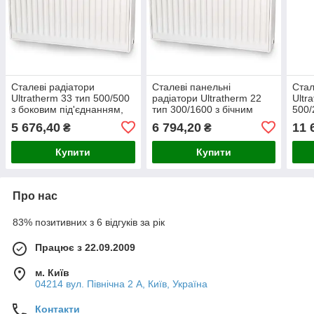
Сталеві радіатори
Сталеві панельні
Стал
Ultratherm 33 тип 500/500
радіатори Ultratherm 22
Ultr
з боковим під'єднанням,
тип 300/1600 з бічним
500/
Туреччина
під'єднанням (Туреччина)
під'
5 676,40
6 794,20
11 
₴
₴
Купити
Купити
Про нас
83% позитивних з 6 відгуків за рік
Працює з 22.09.2009
м. Київ
04214 вул. Північна 2 А, Київ, Україна
Контакти