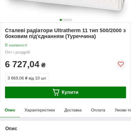
Сталеві радіатори Ultratherm 11 тип 500/2000 з
боковим під'єднанням (Туреччина)
В наявності
Опт і роздріб
6 727,04
₴
3 869,06 ₴
від 10 шт.
Купити
Опис
Характеристики
Доставка
Оплата
Умови п
Опис