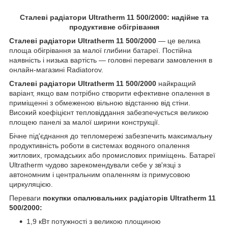
Сталеві радіатори Ultratherm 11 500/2000: надійне та
продуктивне обігрівання
Сталеві радіатори Ultratherm 11 500/2000
— це велика
площа обігрівання за малої глибини батареї. Постійна
наявність і низька вартість — головні переваги замовлення в
онлайн-магазині Radiatorov.
Сталеві радіатори Ultratherm 11 500/2000
найкращий
варіант, якщо вам потрібно створити ефективне опалення в
приміщенні з обмеженою вільною відстанню від стіни.
Високий коефіцієнт тепловіддання забезпечується великою
площею панелі за малої ширини конструкції.
Бічне під'єднання до тепломережі забезпечить максимальну
продуктивність роботи в системах водяного опалення
житлових, громадських або промислових приміщень. Батареї
Ultratherm
чудово зарекомендували себе у зв'язці з
автономним і центральним опаленням із примусовою
циркуляцією.
Переваги
покупки опалювальних радіаторів
Ultratherm 11
500/2000:
1,9 кВт потужності з великою площиною