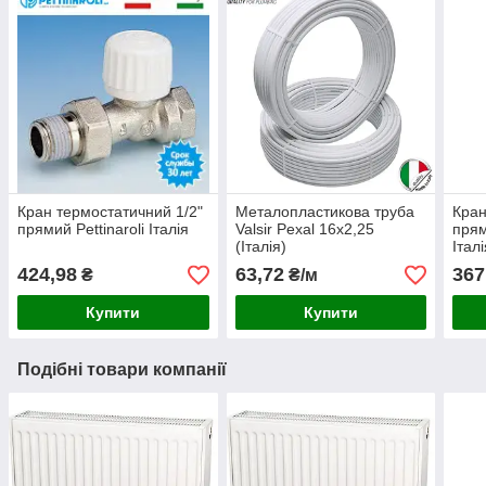
Кран термостатичний 1/2"
Металопластикова труба
Кран
прямий Pettinaroli Італія
Valsir Pexal 16x2,25
прями
(Італія)
Італ
424,98
63,72
367
₴
₴/м
Купити
Купити
Подібні товари компанії