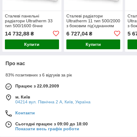
Сталеві панельні
Сталеві радіатори
Стал
радіатори Ultratherm 33
Ultratherm 11 тип 500/2000
Ultr
тип 500/1600 бічне
з боковим під'єднанням
з бо
під'єднання, Туреччина
(Туреччина)
Туре
14 732,88
6 727,04
5 6
₴
₴
Купити
Купити
Про нас
83% позитивних з 6 відгуків за рік
Працює з 22.09.2009
м. Київ
04214 вул. Північна 2 А, Київ, Україна
Контакти
Сьогодні працює з 09:00 до 18:00
Показати весь графік роботи