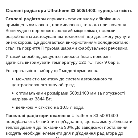
Сталеві радіатори Ultratherm 33 500/1400: турецька якість
Сталеві радіатори
сприяють ефективному обігріванню
приміщень житлового, промислового, теплого призначення.
Вони чудово переносять вологий мікроклімат, оскільки
розроблені із застосуванням технології, що дає змогу усунути
ризик корозії. Це досягається використанням холоднокатаної
сталі та покриття її трьома шарами фарбувальної речовини.
У такий спосіб підвищується зносостійкість поверхні —
здатність витримувати температуру 120 °C, тиск 9 барів.
Універсальність вибору цієї моделі зумовлена:
можливістю монтажу до систем автономного та
централізованого типу обігріву;
оптимальними розмірами 500х1400 мм за потужності
нагрівання 3844 Вт;
великою місткістю на 10,5 л води.
Панельні радіатори опалення
Ultratherm 33 500/1400
передбачають бічний тип під'єднання, що дає змогу збільшити
тепловіддання до показника 98%. До заводської постачання
входять необхідні елементи для під'єднання радіатора до