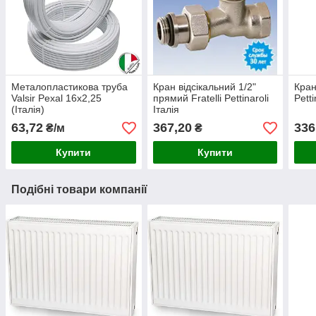
Металопластикова труба
Кран відсікальний 1/2"
Кран
Valsir Pexal 16x2,25
прямий Fratelli Pettinaroli
Petti
(Італія)
Італія
63,72
367,20
336
₴/м
₴
Купити
Купити
Подібні товари компанії