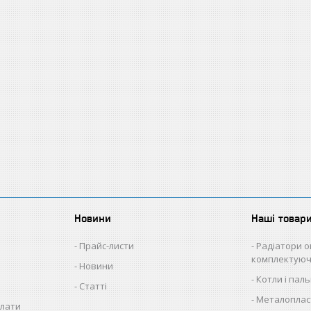
Новини
Наші товар
Прайс-листи
Радіатори о
комплектуюч
Новини
Котли і пал
Статті
Металопласт
плати