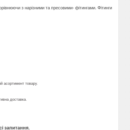
орівнюючи з нарізними та пресовими
-
фітингами
.
Фітинги
й асортимент товару.
ивна доставка.
сі запитання.