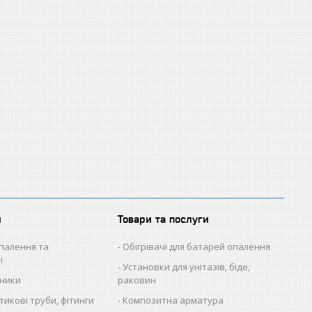
и
Товари та послуги
палення та
Обігрівачі для батарей опалення
і
Установки для унітазів, біде,
ьники
раковин
икові труби, фітинги
Композитна арматура