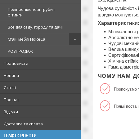
охолодження
.
Чудова сумісність 
Поліпропіленові труби і
фітинги
швидко монтуються
Характеристики
Все для саду, городу та дачі
Мінімальні вт
Абсолютно нем
М'які меблі HoReCa
Чудові механі
Велика швидкі
РОЗПРОДАЖ
Сертифікован
Хімічна стійкі
Прайс-листи
Гама діаметрі
ЧОМУ НАМ Д
Новини
Статті
Пропонуємо т
Про нас
Прямі постач
Відгуки
Доставка та сплата
ГРАФІК РОБОТИ