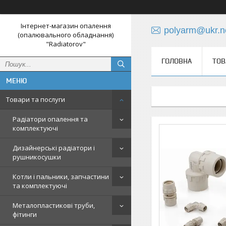
Інтернет-магазин опалення
polyarm@ukr.n
(опалювального обладнання)
"Radiatorov"
ГОЛОВНА
ТОВ
Товари та послуги
Радіатори опалення та
комплектуючі
Дизайнерські радіатори і
рушникосушки
Котли і пальники, запчастини
та комплектуючі
Металопластикові труби,
фітинги