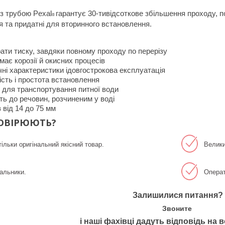
із трубою
Pexal
гарантує
30-
тивідсоткове збільшення проходу, п
®
 та придатні для вторинного встановлення
.
:
рати тиску
,
завдяки повному проходу по перерізу
ає корозії й окисних процесів
чні характеристики ідовгострокова експлуатація
сть і простота встановлення
і для транспортування
питної води
сть до речовин
,
розчиненим у воді
в від
14
до
75
мм
ОВІРЮЮТЬ?
ільки оригінальний якісний товар.
Велики
альники.
Операт
Залишилися питання?
Звоните
і наші фахівці дадуть відповідь на в