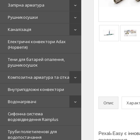
Запірна арматура
Рушникосушки
Каналізація
Електричні конвектори Adax
(Норвегія)
Тени для батарей опалення,
рушникосушок
Композитна арматура та сітка
Внутрипідложні конвектори
Водонагрівачі
Опис
Харак
Сифонна система
водовідведення Rainplus
Труби поліетиленові для
Pexal
Easy
є іннов
®
водопостачання