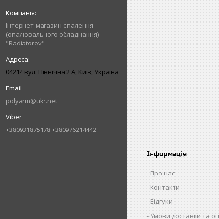
Інтернет-магазин опалення
(опалювального обладнання)
"Radiatorov"
04214 вул. Північна 2 А, Київ, Україна
polyarm@ukr.net
+380931875178 +380976214442
Інформація
Про нас
Контакти
Відгуки
Умови доставки та о