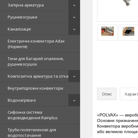
Запірна арматура
Рушникосушки
Каналізація
Електричні конвектори Adax
(Норвегія)
Тени для батарей опалення,
рушникосушок
Композитна арматура та сітка
Внутрипідложні конвектори
Опис
Харак
Водонагрівачі
Сифонна система
«POLVAX» — виробн
водовідведення Rainplus
Основне призначе
Конвектора виробни
Труби поліетиленові для
або великою площе
водопостачання