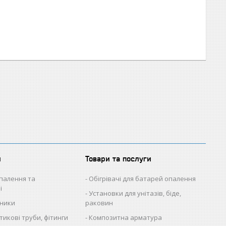
и
Товари та послуги
палення та
Обігрівачі для батарей опалення
і
Установки для унітазів, біде,
ьники
раковин
икові труби, фітинги
Композитна арматура