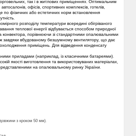
-торговельних, так і в житлових приміщеннях. Оптимальним
 автосалонів, офісів, спортивних комплексів, готелів,
в, де по фізичних або естетичних норм встановлення
утність.
івномірного розподілу температури всередині обігріваного
вання теплової енергії відбувається способом природної
ча конвектора, порівнюючи зі стандартними опалювальними
акож завдяки вбудованому безшумному вентилятору, що дає
 охолодження приміщень. Для відведення конденсату
ьними приладами (наприклад, із класичними батареями).
окій якості виготовлення та використовуваних матеріалах,
 представленими на опалювальному ринку України.
довжини з кроком 50 мм).