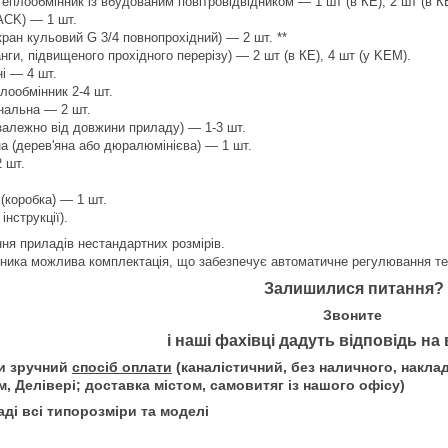
еплообмінник із вбудованим повітровідвідником — 1 шт (в КЕ), 2 шт (в К
ACK) — 1 шт.
кран кульовий G 3/4 повнопрохідний) — 2 шт. **
нги, підвищеного прохідного перерізу) — 2 шт (в КЕ), 4 шт (у KEM).
і — 4 шт.
лообмінник 2-4 шт.
нальна — 2 шт.
залежно від довжини приладу) — 1-3 шт.
а (дерев'яна або дюралюмінієва) — 1 шт.
 шт.
(коробка) — 1 шт.
інструкції).
ня приладів нестандартних розмірів.
вника можлива комплектація, що забезпечує автоматичне регулювання те
Залишилися питання?
Звоните
і наші фахівці дадуть відповідь на 
и зручний
спосіб оплати
(каналістичний, без наличного, накла
, Делівері; доставка містом, самовитяг із нашого офісу)
аді всі типорозміри та моделі