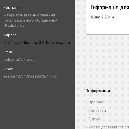
Інформація дл
Інтернет-магазин опалення
Ціна:
9 234 ₴
(опалювального обладнання)
"Radiatorov"
04214 вул. Північна 2 А, Київ, Україна
polyarm@ukr.net
+380931875178 +380976214442
Інформація
Про нас
Контакти
Відгуки
Умови доставки та о