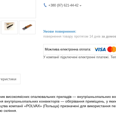
+380 (97) 621-44-42
повернення товару протягом 14 днів
за домо
У компанії підключені електронні платежі. Те
теристики
ик високоякісних опалювальних приладів —
внутрішньопальних во
ння
внутрішньопальних конвекторів
— обігрівання приміщень, у яки
цтва компанії «POLVAX» (Польща) призначені для використання пе
ю скління.