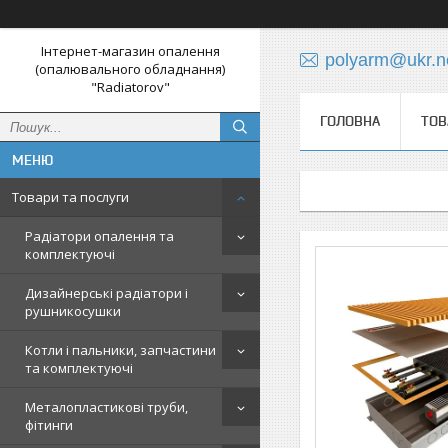
Інтернет-магазин опалення
polyarm@ukr.n
(опалювального обладнання)
"Radiatorov"
ГОЛОВНА
ТОВ
Товари та послуги
Радіатори опалення та
комплектуючі
Дизайнерські радіатори і
рушникосушки
Котли і пальники, запчастини
та комплектуючі
Металопластикові труби,
фітинги