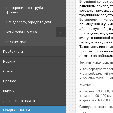
Внутрішні конвекто
рішенням прилад стає
Поліпропіленові труби і
котеджів, зимових с
фітинги
традиційних радіато
Встановлення конве
Все для саду, городу та дачі
приміщення й уникн
або примусової (за
М'які меблі HoReCa
приладами, відбува
змогу за наявності
РОЗПРОДАЖ
передбачена дрена
Також можливо ком
Прайс-листи
Зростає попит на о
а також на найнижч
Новини
Технічні характеристи
температура теплон
Статті
випробувальний ти
робочий тиск 1,0 М
Про нас
Розміри:
Відгуки
ширина: 230, 300, 
висота: 90, 120 мм;
Доставка та сплата
довжина: 600-3000 
Стандартна комплекта
ГРАФІК РОБОТИ