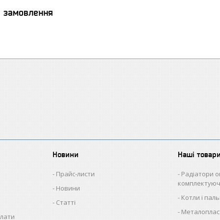
я замовлення
Новини
Наші товар
Прайс-листи
Радіатори о
комплектуюч
Новини
Котли і пал
Статті
Металопласт
плати