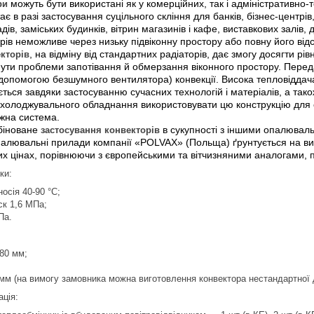
ри
можуть бути використані як у комерційних, так і адміністративно
 в разі застосування суцільного скління для банків, бізнес-центрів,
адів, заміських будинків, вітрин магазинів і кафе, виставкових залі
рів неможливе через низьку підвіконну простору або повну його відс
кторів
, на відміну від стандартних радіаторів, дає змогу досягти р
ути проблеми запотівання й обмерзання віконного простору. Переда
 допомогою безшумного вентилятора) конвекції. Висока тепловідда
ється завдяки застосуванню сучасних технологій і матеріалів, а т
 охолоджувального обладнання використовувати цю конструкцію для
жна система.
біноване
застосування конвекторів
в сукупності з іншими опалювал
палювальні прилади компанії «POLVAX» (Польща) ґрунтується на вис
их цінах, порівнюючи з європейськими та вітчизняними аналогами,
ки:
осія 40-90 °C;
ск 1,6 МПа;
Па.
380 мм;
мм (на вимогу замовника можна виготовлення конвектора нестандартної 
ція: