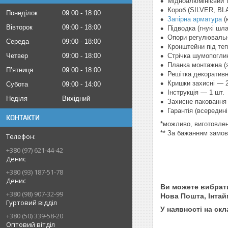
Мідноалюмінієвий т
Короб (SILVER, BL
Понеділок
09:00
18:00
Запірна арматура
(
Вівторок
09:00
18:00
Підводка (гнукі шла
Опори регулювальн
Середа
09:00
18:00
Кронштейни під теп
Четвер
09:00
18:00
Стрічка шумопогли
Планка монтажна (
Пʼятниця
09:00
18:00
Решітка декоративн
Кришки захисні — 2
Субота
09:00
14:00
Інструкція — 1 шт.
Неділя
Вихідний
Захисне паковання 
Гарантія (всередині 
КОНТАКТИ
*можливо, виготовлен
** За бажанням замо
+380 (97) 621-44-42
Денис
+380 (93) 187-51-78
Денис
Ви можете вибрат
+380 (98) 907-32-99
Нова Пошта, Інтайм
Гуртовий відділ
У наявності на скл
+380 (50) 339-58-20
Оптовий вітділ