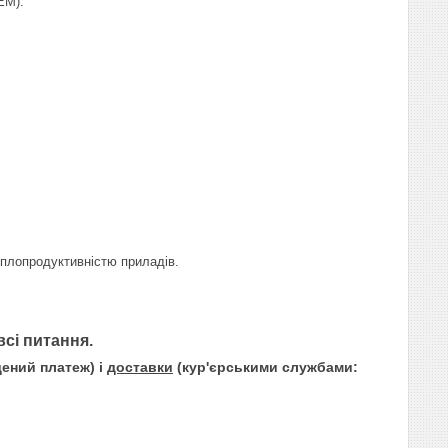
ЕМ).
плопродуктивністю приладів.
всі питання.
дений платеж) і
доставки
(кур'єрськими службами: