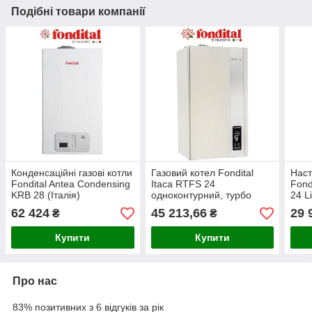
Подібні товари компанії
Конденсаційні газові котли
Газовий котел Fondital
Наст
Fondital Antea Condensing
Itaca RTFS 24
Fond
KRB 28 (Італія)
одноконтурний, турбо
24 L
одноконтурні з 3-ходовим
(Італія)
турб
62 424
45 213,66
29 
₴
₴
клапаном
Купити
Купити
Про нас
83% позитивних з 6 відгуків за рік