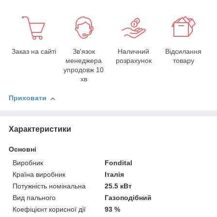
Заказ на сайті
Зв'язок
Наличний
Відсилання
менеджера
розрахунок
товару
упродовж 10
хв
Приховати
Характеристики
Основні
Виробник
Fondital
Країна виробник
Італія
Потужність номінальна
25.5 кВт
Вид пального
Газоподібний
Коефіцієнт корисної дії
93 %