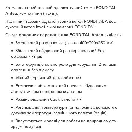
Котел настінний газовий одноконтурний котел
FONDITAL
Antea,
компактний (Італія).
Настінний газовий одноконтурний котел FONDITAL Antea —
сучасний котел італійської компанії FONDITAL.
Среди
основних переваг
котла
FONDITAL Antea
виділить:
Зменшений розмір котла (всього 400х700х250 мм)
Збільшений вбудований розширювальний бак
об'ємом 7 літрів
Багатофункціональне реле для керування 2 зонами
опалення без підмесу
Мідний первинний теплообмінник
Ексклюзивний компактний насос із вбудованим
автоматичним повітряним клапаном
Розширювальний бак місткістю 7 л
Регулювання температури теплоносія за допомогою
датчика температури зовнішнього повітря (опція)
Випускаються моделі для роботи на природному та
зрідженому газі