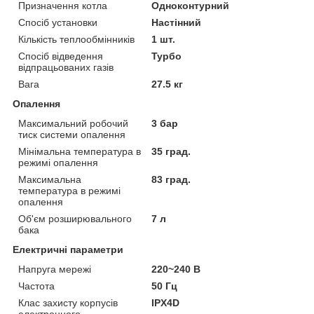
Призначення котла
Одноконтурний
Спосіб установки
Настінний
Кількість теплообмінників
1 шт.
Спосіб відведення
Турбо
відпрацьованих газів
Вага
27.5 кг
Опалення
Максимальний робочий
3 бар
тиск системи опалення
Мінімальна температура в
35 град.
режимі опалення
Максимальна
83 град.
температура в режимі
опалення
Об'єм розширювального
7 л
бака
Електричні параметри
Напруга мережі
220~240 В
Частота
50 Гц
Клас захисту корпусів
IPX4D