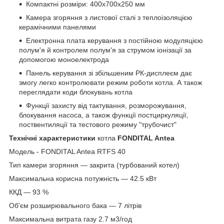
Компактні розміри: 400х700х250 мм
Камера згоряння з листової сталі з теплоізоляцією
керамічними панелями
Електронна плата керування з постійною модуляцією
полум'я й контролем полум'я за струмом іонізації за
допомогою моноелектрода
Панель керування зі збільшеним РК-дисплеєм дає
змогу легко контролювати режим роботи котла. А також
переглядати коди блокувань котла
Функції захисту від тактування, розморожування,
блокування насоса, а також функції постциркуляції,
поствентиляції та тестового режиму "трубочист"
Технічні характеристики
котла
FONDITAL Antea
Модель - FONDITAL Antea RTFS 40
Тип камери згоряння — закрита (турбований котел)
Максимальна корисна потужність — 42.5 кВт
ККД — 93 %
Об'єм розширювального бака — 7 літрів
Максимальна витрата газу 2.7 м3/год