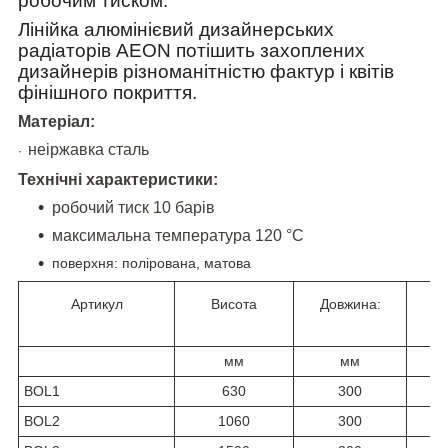
робочим тиском.
Лінійка алюмінієвий дизайнерських
радіаторів AEON потішить захоплених
дизайнерів різноманітністю фактур і квітів
фінішного покриття.
Матеріал:
неіржавка сталь
·
Технічні характеристики:
робочий тиск 10 барів
максимальна температура 120 °C
поверхня: полірована, матова
Артикул
Висота
Довжина:
Ш
мм
мм
BOL1
630
300
BOL2
1060
300