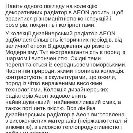
Навіть одного погляду на колекцію
декоративних радіаторів AEON досить, щоб
вразитися різноманітністю конструкцій і
розмірів, покриттів і колірної гами.
У колекції дизайнерський радіатор AEON
відбилася більшість історичних періодів, від
величної епохи Відродження до різкого
Модернізму. Тут екстравагантність є поряд із
шармом і витонченістю. Східні теми
переплітаються із середньоземноморськими.
Частинки природи, якими проникла колекція,
контрастують із скульптурами, що ожили,
поряд із чітко вираженими високими
технологіями. Колекція дизайнерських
радіаторів Aeon задовольнить
найвишуканіший і найвимогливіший смак, а
також потішить якістю. Вся лінійка
дизайнерських радіаторів Aeon виготовлена
з високоякісних матеріалів (неіржавкої сталі й
алюмінію), з високою теплопродуктивністю і