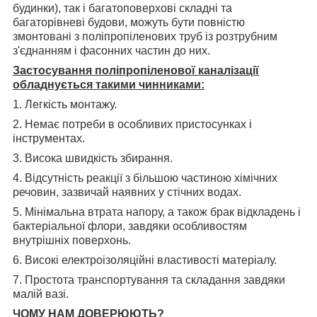
будинки), так і багатоповерхові складні та
багаторівневі будови, можуть бути повністю
змонтовані з поліпропіленових труб із розтрубним
з'єднанням і фасонних частин до них.
Застосування поліпропіленової каналізації
обладнується такими чинниками:
1. Легкість монтажу.
2. Немає потреби в особливих пристосунках і
інструментах.
3. Висока швидкість збирання.
4. Відсутність реакції з більшою частиною хімічних
речовин, зазвичай наявних у стічних водах.
5. Мінімальна втрата напору, а також брак відкладень і
бактеріальної флори, завдяки особливостям
внутрішніх поверхонь.
6. Високі електроізоляційні властивості матеріалу.
7. Простота транспортування та складання завдяки
малій вазі.
ЧОМУ НАМ ДОВЕРЮЮТЬ?