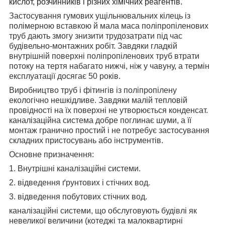
кислот, розчинників і різних хімічних реагентів.
Застосування гумових ущільнювальних кілець із
полімерною вставкою й мала маса поліпропіленових
труб дають змогу знизити трудозатрати під час
будівельно-монтажних робіт. Завдяки гладкій
внутрішній поверхні поліпропіленових труб втрати
потоку на тертя набагато нижчі, ніж у чавуну, а термін
експлуатації досягає 50 років.
Виробництво труб і фітингів із поліпропілену
екологічно нешкідливе. Завдяки малій тепловій
провідності на їх поверхні не утворюється конденсат.
каналізаційна система добре поглинає шуми, а її
монтаж гранично простий і не потребує застосування
складних пристосувань або інструментів.
Основне призначення:
1. Внутрішні каналізаційні системи.
2. відведення ґрунтових і стічних вод.
3. відведення побутових стічних вод.
каналізаційні системи, що обслуговують будівлі як
невеликої величини (котеджі та малоквартирні