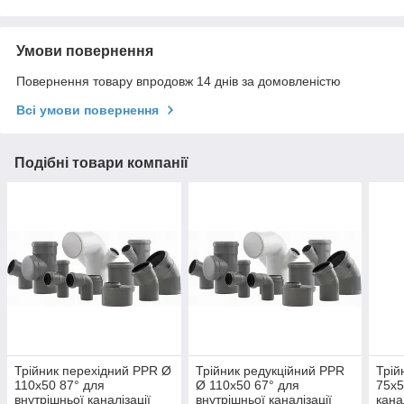
Умови повернення
Повернення товару впродовж 14 днів за домовленістю
Всі умови повернення
Подібні товари компанії
Трійник перехідний PPR Ø
Трійник редукційний PPR
Трій
110х50 87° для
Ø 110х50 67° для
75х5
внутрішньої каналізації
внутрішньої каналізації
канал