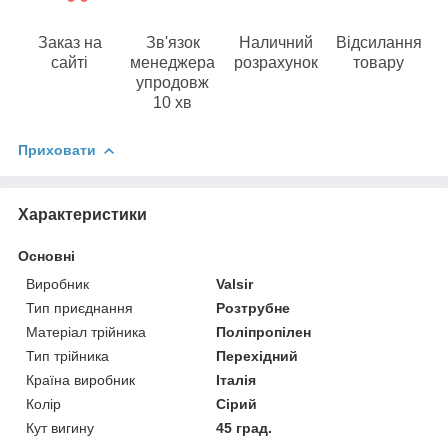
Заказ на
Зв'язок
Наличний
Відсилання
сайті
менеджера
розрахунок
товару
упродовж
10 хв
Приховати
Характеристики
Основні
Виробник
Valsir
Тип приєднання
Розтрубне
Матеріал трійника
Поліпропілен
Тип трійника
Перехідний
Країна виробник
Італія
Колір
Сірий
Кут вигину
45 град.