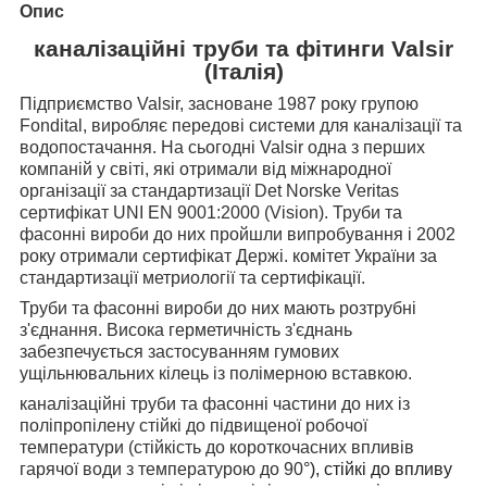
Опис
каналізаційні труби та фітинги Valsir
(Італія)
Підприємство Valsir, засноване 1987 року групою
Fondital, виробляє передові системи для каналізації та
водопостачання. На сьогодні Valsir одна з перших
компаній у світі, які отримали від міжнародної
організації за стандартизації Det Norske Veritas
сертифікат UNI EN 9001:2000 (Vision). Труби та
фасонні вироби до них пройшли випробування і 2002
року отримали сертифікат Держі. комітет України за
стандартизації метриології та сертифікації.
Труби та фасонні вироби до них мають розтрубні
з'єднання. Висока герметичність з'єднань
забезпечується застосуванням гумових
ущільнювальних кілець із полімерною вставкою.
каналізаційні труби та фасонні частини до них із
поліпропілену стійкі до підвищеної робочої
температури (стійкість до короткочасних впливів
гарячої води з температурою до 90
°), стійкі до впливу