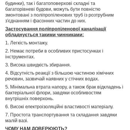
будинки), так і багатоповерхові складні та
багаторівневі будови, можуть бути повністю
змонтовані з поліпропіленових труб із розтрубним
з'єднанням і фасонних частин до них.
Застосування поліпропіленової каналізації
обладнується такими чинниками:
1. Легкість монтажу.
2. Немає потреби в особливих пристосунках і
інструментах.
3. Висока швидкість збирання.
4. Відсутність реакції з більшою частиною хімічних
речовин, зазвичай наявних у стічних водах.
5. Мінімальна втрата напору, а також брак відкладень і
бактеріальної флори, завдяки особливостям
внутрішніх поверхонь.
6. Високі електроізоляційні властивості матеріалу.
7. Простота транспортування та складання завдяки
малій вазі.
ЧОМУ НАМ ДОВЕРЮЮТЬ?