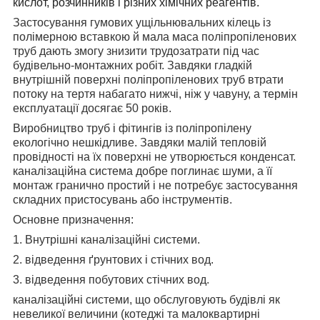
кислот, розчинників і різних хімічних реагентів.
Застосування гумових ущільнювальних кілець із
полімерною вставкою й мала маса поліпропіленових
труб дають змогу знизити трудозатрати під час
будівельно-монтажних робіт. Завдяки гладкій
внутрішній поверхні поліпропіленових труб втрати
потоку на тертя набагато нижчі, ніж у чавуну, а термін
експлуатації досягає 50 років.
Виробництво труб і фітингів із поліпропілену
екологічно нешкідливе. Завдяки малій тепловій
провідності на їх поверхні не утворюється конденсат.
каналізаційна система добре поглинає шуми, а її
монтаж гранично простий і не потребує застосування
складних пристосувань або інструментів.
Основне призначення:
1. Внутрішні каналізаційні системи.
2. відведення ґрунтових і стічних вод.
3. відведення побутових стічних вод.
каналізаційні системи, що обслуговують будівлі як
невеликої величини (котеджі та малоквартирні