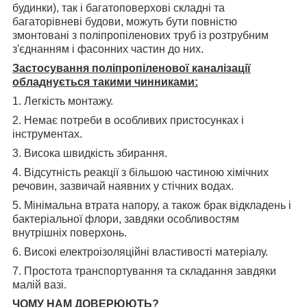
будинки), так і багатоповерхові складні та
багаторівневі будови, можуть бути повністю
змонтовані з поліпропіленових труб із розтрубним
з'єднанням і фасонних частин до них.
Застосування поліпропіленової каналізації
обладнується такими чинниками:
1. Легкість монтажу.
2. Немає потреби в особливих пристосунках і
інструментах.
3. Висока швидкість збирання.
4. Відсутність реакції з більшою частиною хімічних
речовин, зазвичай наявних у стічних водах.
5. Мінімальна втрата напору, а також брак відкладень і
бактеріальної флори, завдяки особливостям
внутрішніх поверхонь.
6. Високі електроізоляційні властивості матеріалу.
7. Простота транспортування та складання завдяки
малій вазі.
ЧОМУ НАМ ДОВЕРЮЮТЬ?