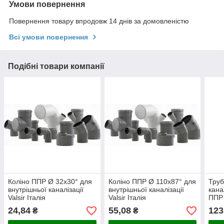
Умови повернення
Повернення товару впродовж 14 днів за домовленістю
Всі умови повернення
Подібні товари компанії
Коліно ППР Ø 32х30° для
Коліно ППР Ø 110х87° для
Труб
внутрішньої каналізації
внутрішньої каналізації
кана
Valsir Італія
Valsir Італія
ППР 
24,84
55,08
123
₴
₴