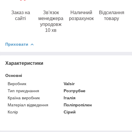
Заказ на
Зв'язок
Наличний
Відсилання
сайті
менеджера
розрахунок
товару
упродовж
10 хв
Приховати
Характеристики
Основні
Виробник
Valsir
Тип приєднання
Розтрубне
Країна виробник
Італія
Матеріал відведення
Поліпропілен
Колір
Сірий