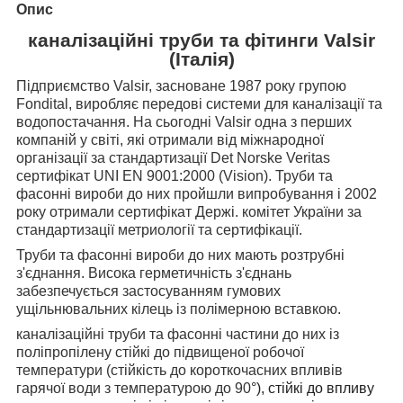
Опис
каналізаційні труби та фітинги Valsir
(Італія)
Підприємство Valsir, засноване 1987 року групою
Fondital, виробляє передові системи для каналізації та
водопостачання. На сьогодні Valsir одна з перших
компаній у світі, які отримали від міжнародної
організації за стандартизації Det Norske Veritas
сертифікат UNI EN 9001:2000 (Vision). Труби та
фасонні вироби до них пройшли випробування і 2002
року отримали сертифікат Держі. комітет України за
стандартизації метриології та сертифікації.
Труби та фасонні вироби до них мають розтрубні
з'єднання. Висока герметичність з'єднань
забезпечується застосуванням гумових
ущільнювальних кілець із полімерною вставкою.
каналізаційні труби та фасонні частини до них із
поліпропілену стійкі до підвищеної робочої
температури (стійкість до короткочасних впливів
гарячої води з температурою до 90
°), стійкі до впливу