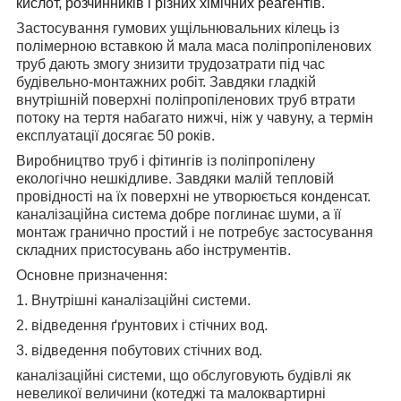
кислот, розчинників і різних хімічних реагентів.
Застосування гумових ущільнювальних кілець із
полімерною вставкою й мала маса поліпропіленових
труб дають змогу знизити трудозатрати під час
будівельно-монтажних робіт. Завдяки гладкій
внутрішній поверхні поліпропіленових труб втрати
потоку на тертя набагато нижчі, ніж у чавуну, а термін
експлуатації досягає 50 років.
Виробництво труб і фітингів із поліпропілену
екологічно нешкідливе. Завдяки малій тепловій
провідності на їх поверхні не утворюється конденсат.
каналізаційна система добре поглинає шуми, а її
монтаж гранично простий і не потребує застосування
складних пристосувань або інструментів.
Основне призначення:
1. Внутрішні каналізаційні системи.
2. відведення ґрунтових і стічних вод.
3. відведення побутових стічних вод.
каналізаційні системи, що обслуговують будівлі як
невеликої величини (котеджі та малоквартирні