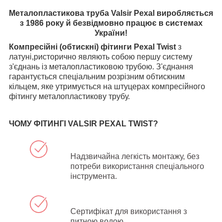
Металопластикова труба Valsir Pexal виробляється
з 1986 року й безвідмовно працює в системах
України!
Компресійні (обтискні) фітинги Pexal Twist
з
латуні,ристорично являють собою першу систему
з'єднань із металопластиковою трубою. З'єднання
гарантується спеціальним розрізним обтискним
кільцем, яке утримується на штуцерах компресійного
фітингу металопластикову трубу.
ЧОМУ ФІТИНГІ VALSIR PEXAL TWIST?
Надзвичайна легкість монтажу, без
потреби використання спеціального
інструмента.
Сертифікат для використання з
питною водою.