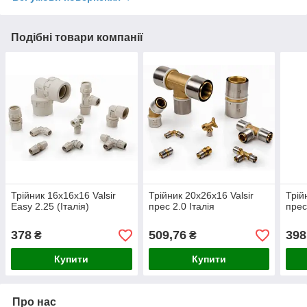
Подібні товари компанії
Трійник 16х16х16 Valsir
Трійник 20х26х16 Valsir
Трій
Easy 2.25 (Італія)
прес 2.0 Італія
прес
378
509,76
398
₴
₴
Купити
Купити
Про нас