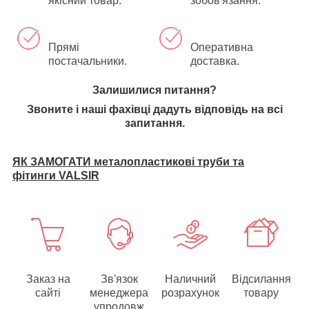
якісний товар.
зобов'язання.
Прямі
Оперативна
постачальники.
доставка.
Залишилися питання?
Звоните
і наші фахівці дадуть відповідь на всі
запитання.
ЯК ЗАМОГАТИ металопластикові труби та
фітинги VALSIR
Заказ на
Зв'язок
Наличний
Відсилання
сайті
менеджера
розрахунок
товару
упродовж