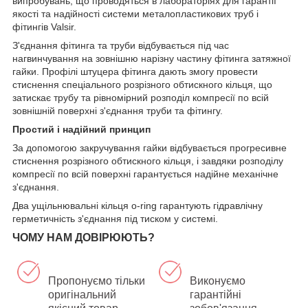
випробувань, що проводяться в лабораторіях для гарантії
якості та надійності системи металопластикових труб і
фітингів Valsir.
З'єднання фітинга та труби відбувається під час
нагвинчування на зовнішню нарізну частину фітинга затяжної
гайки. Профілі штуцера фітинга дають змогу провести
стиснення спеціального розрізного обтискного кільця, що
затискає трубу та рівномірний розподіл компресії по всій
зовнішній поверхні з'єднання труби та фітингу.
Простий і надійний принцип
За допомогою закручування гайки відбувається прогресивне
стиснення розрізного обтискного кільця, і завдяки розподілу
компресії по всій поверхні гарантується надійне механічне
з'єднання.
Два ущільнювальні кільця o-ring гарантують гідравлічну
герметичність з'єднання під тиском у системі.
ЧОМУ НАМ ДОВІРЮЮТЬ?
Пропонуємо тільки
Виконуємо
оригінальний
гарантійні