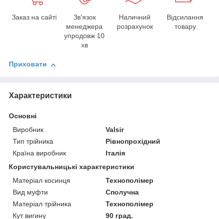
Заказ на сайті
Зв'язок
Наличний
Відсилання
менеджера
розрахунок
товару
упродовж 10
хв
Приховати
Характеристики
Основні
Виробник
Valsir
Тип трійника
Рівнопрохідний
Країна виробник
Італія
Користувальницькі характеристики
Матеріал косинця
Технополімер
Вид муфти
Сполучна
Матеріал трійника
Технополімер
Кут вигину
90 град.