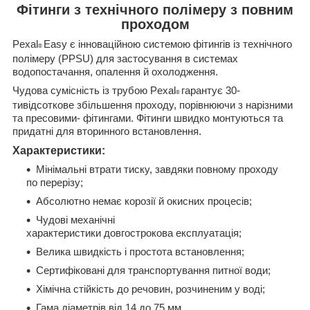
Фітинги з технічного полімеру з повним
проходом
Pexal
Easy
є інноваційною системою фітингів із технічного
®
полімеру
(PPSU)
для застосування в системах
водопостачання
,
опалення й охолодження
.
Чудова сумісність із трубою
Pexal
гарантує
30-
®
тивідсоткове збільшення проходу, порівнюючи з нарізними
та пресовими
-
фітингами
.
Фітинги швидко монтуються та
придатні для вторинного встановлення
.
Характеристики:
Мінімальні втрати тиску
,
завдяки повному проходу
по перерізу;
Абсолютно немає корозії й окисних процесів;
Чудові механічні
характеристики
довгострокова
експлуатація;
Велика швидкість і простота встановлення;
Сертифіковані для транспортування
питної води;
Хімічна стійкість до речовин
,
розчиненим у воді;
Гама діаметрів від
14
до
75
мм.