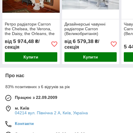
Ретро радіатори Carron
Дизайнерські чавунні
Чаву
the Chelsea, the Verona,
радіатори Carron
Carr
the Daisy, the Orleans, the
(Великобританія)
(Вел
Rococco (Великобританія)
5 974,48
6 579,38
від
₴/
від
₴/
5 4
секція
секція
Купити
Купити
Про нас
83% позитивних з 6 відгуків за рік
Працює з 22.09.2009
м. Київ
04214 вул. Північна 2 А, Київ, Україна
Контакти