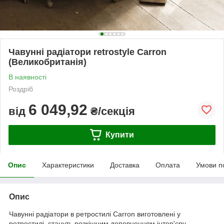
Чавунні радіатори retrostyle Carron
(Великобританія)
В наявності
Роздріб
6 049,92
від
₴/секція
Купити
Опис
Характеристики
Доставка
Оплата
Умови п
Опис
Чавунні радіатори в ретростилі Carron виготовлені у
ретростилі, стануть розкішним доповненням інтер'єру.