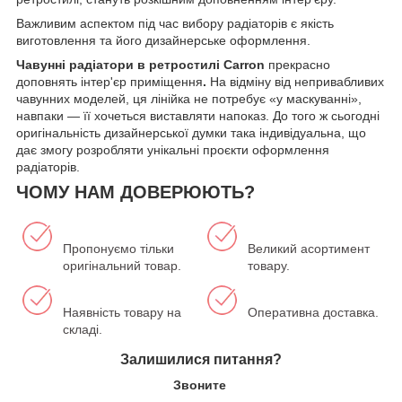
Важливим аспектом під час вибору радіаторів є якість
виготовлення та його дизайнерське оформлення.
Чавунні радіатори в ретростилі Carron
прекрасно
доповнять інтер'єр приміщення
.
На відміну від непривабливих
чавунних моделей, ця лінійка не потребує «у маскуванні»,
навпаки — її хочеться виставляти напоказ. До того ж сьогодні
оригінальність дизайнерської думки така індивідуальна, що
дає змогу розробляти унікальні проєкти оформлення
радіаторів.
ЧОМУ НАМ ДОВЕРЮЮТЬ?
Пропонуємо тільки
Великий асортимент
оригінальний товар.
товару.
Наявність товару на
Оперативна доставка.
складі.
Залишилися питання?
Звоните