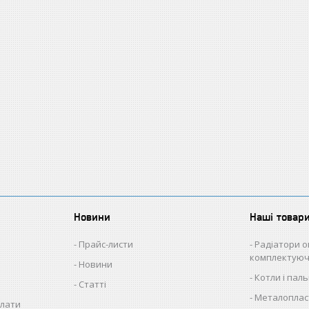
Новини
Наші товар
Прайс-листи
Радіатори о
комплектуюч
Новини
Котли і пал
Статті
Металопласт
плати