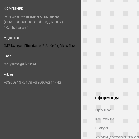
Інтернет-магазин опалення
(опалювального обладнання)
"Radiatorov"
04214 вул. Північна 2 А, Київ, Україна
polyarm@ukr.net
+380931875178 +380976214442
Інформація
Про нас
Контакти
Відгуки
Умови доставки та о