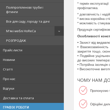
* термін експлуатаці
Поліпропіленові труби і
профілактика.
фітинги
* довговічність і над
* висока корозійна сті
Все для саду, городу та дачі
* можливість стикува
Продукція сертифіков
М'які меблі HoReCa
Особливості констр
РОЗПРОДАЖ
• Захист від видавл
• Взаємозамінність
Прайс-листи
закриття тощо, скон
• Подвійне ущільнен
Новини
до високих темпера
• Потрійна ізоляція
Статті
• Високоточне виго
Про нас
ЧОМУ НАМ Д
Відгуки
Пропонуємо т
Доставка та сплата
Офіційні дил
ГРАФІК РОБОТИ