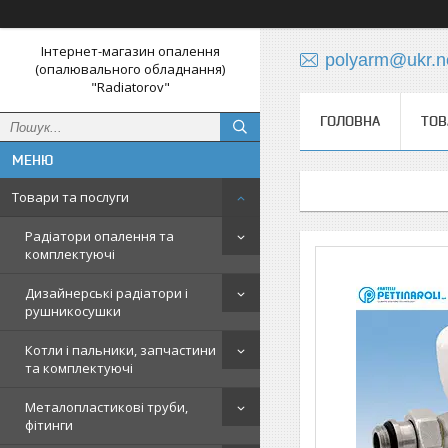
Інтернет-магазин опалення
polyarm@ukr.n
(опалювального обладнання)
"Radiatorov"
ГОЛОВНА
ТОВ
Товари та послуги
Радіатори опалення та
комплектуючі
Дизайнерські радіатори і
рушникосушки
Котли і пальники, запчастини
та комплектуючі
Металопластикові труби,
фітинги