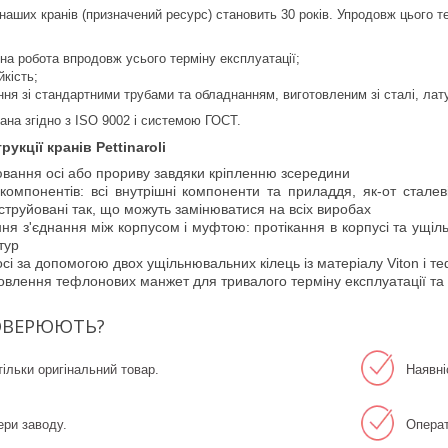
ї наших кранів (призначений ресурс) становить 30 років. Упродовж цього 
ійна робота впродовж усього терміну експлуатації;
йкість;
ння зі стандартними трубами та обладнанням, виготовленим зі сталі, лату
ана згідно з ISO 9002 і системою ГОСТ.
укції кранів Pettinaroli
ювання осі або прориву завдяки кріпленню зсередини
 компонентів: всі внутрішні компоненти та приладдя, як-от сталев
струйовані так, що можуть замінюватися на всіх виробах
ня з'єднання між корпусом і муфтою: протікання в корпусі та ущіль
тур
 осі за допомогою двох ущільнювальних кілець із матеріалу Viton і 
товлення тефлонових манжет для тривалого терміну експлуатації та
ОВЕРЮЮТЬ?
ільки оригінальний товар.
Наявні
ери заводу.
Операт