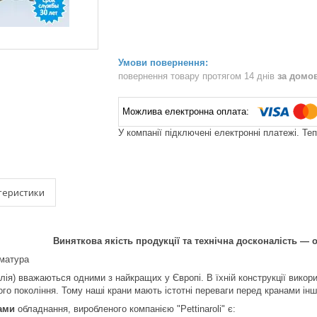
повернення товару протягом 14 днів
за домо
У компанії підключені електронні платежі. Те
теристики
Виняткова якість продукції та технічна досконалість — ос
рматура
Італія) вважаються одними з найкращих у Європі. В їхній конструкції вико
го покоління. Тому наші крани мають істотні переваги перед кранами інш
ами
обладнання, виробленого компанією "Pettinaroli" є: