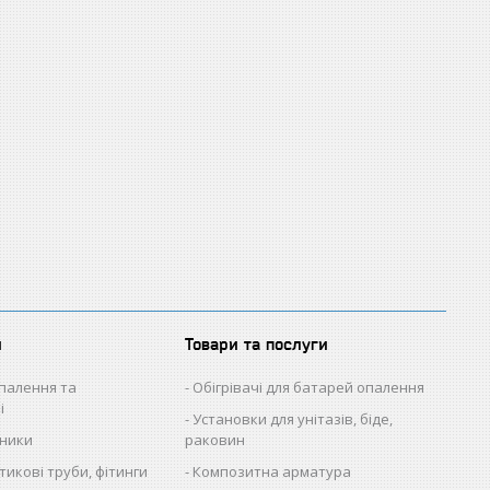
и
Товари та послуги
палення та
Обігрівачі для батарей опалення
і
Установки для унітазів, біде,
ьники
раковин
икові труби, фітинги
Композитна арматура