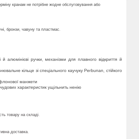
терміну кранам не потрібне жодне обслуговування або
ні, бронзи, чавуну та пластмас.
і й алюмінієві ручки, механізми для плавного відкриття й
нювальне кільце зі спеціального каучуку Perbunan, стійкого
тефлонової манжети
 чудових характеристик ущільнить ненію
сть товару на складі.
ивна доставка.