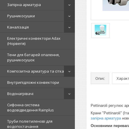
Запірна арматура
Рушникосушки
Каналізація
Електричні конвектори Adax
(Норвегія)
Тени для батарей опалення,
рушникосушок
Композитна арматура та сітка
Опис
Харак
Внутрипідложні конвектори
Водонагрівачі
Сифонна система
Pettinaroli регулює а
водовідведення Rainplus
Крани "Pettinaroli" (
запірна арматура
ново
Труби поліетиленові для
Основними переваг
водопостачання