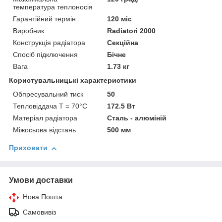
температура теплоносія
Гарантійний термін
120 міс
Виробник
Radiatori 2000
Конструкція радіатора
Секційна
Спосіб підключення
Бічне
Вага
1.73 кг
Користувальницькі характеристики
Обпресувальний тиск
50
Тепловіддача T = 70°C
172.5 Вт
Матеріал радіатора
Сталь - алюміній
Міжосьова відстань
500 мм
Приховати
Умови доставки
Нова Пошта
Самовивіз