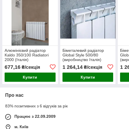
Алюмінієвий радіатор
Біметалевий радіатор
Біме
Kaldo 350/100 Radiatori
Global Style 500/80
Glob
2000 (Італія)
(виробництво Італія)
(вир
677,16
1 264,14
1 2
₴/секція
₴/секція
Купити
Купити
Про нас
83% позитивних з 6 відгуків за рік
Працює з 22.09.2009
м. Київ