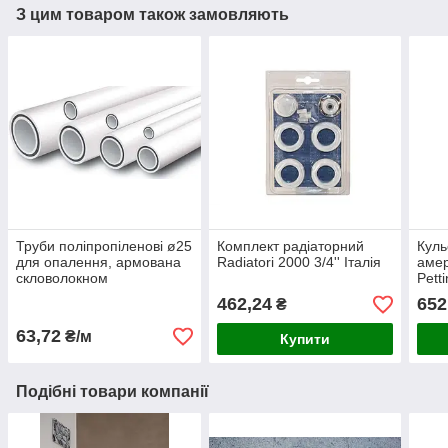
З цим товаром також замовляють
Труби поліпропіленові ø25
Комплект радіаторний
Куль
для опалення, армована
Radiatori 2000 3/4'' Італія
амер
скловолокном
Petti
462,24
652
₴
63,72
₴/м
Купити
Подібні товари компанії