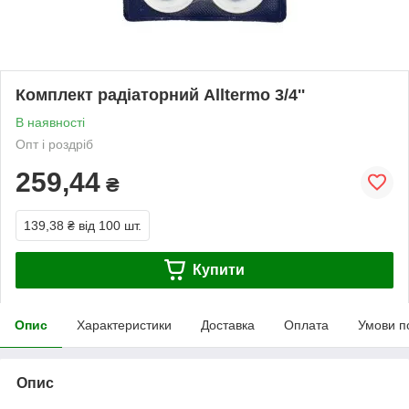
Комплект радіаторний Alltermo 3/4''
В наявності
Опт і роздріб
259,44
₴
139,38 ₴
від 100 шт.
Купити
Опис
Характеристики
Доставка
Оплата
Умови п
Опис