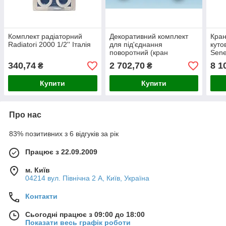
Комплект радіаторний
Декоративний комплект
Кран
Radiatori 2000 1/2'' Італія
для під'єднання
куто
поворотний (кран
Sen
радіаторний + кран
340,74
2 702,70
8 1
₴
₴
відсікальний кутові 1/2")
Pettinaroli
Купити
Купити
Про нас
83% позитивних з 6 відгуків за рік
Працює з 22.09.2009
м. Київ
04214 вул. Північна 2 А, Київ, Україна
Контакти
Сьогодні працює з 09:00 до 18:00
Показати весь графік роботи